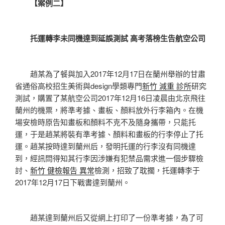
【案例二】
托運轉李未同機達到延誤測試 高考落榜生告航空公司
趙某為了餐與加入2017年12月17日在蘭州舉辦的甘肅
省通俗高校招生美術與design學類專門
新竹 減重 診所
研究
測試，購置了某航空公司2017年12月16日凌晨由北京飛往
蘭州的機票，將準考據、畫板、顏料放外行李箱內。在機
場安檢時原告知畫板和顏料不克不及隨身攜帶，只能托
運，于是趙某將裝有準考據、顏料和畫板的行李停止了托
運。趙某按時達到蘭州后，發明托運的行李沒有同機達
到，經訊問得知其行李因涉嫌有犯禁品需求進一個步驟檢
討、
新竹 健檢報告 異常
檢測，招致了耽擱，托運轉李于
2017年12月17日下戰書達到蘭州。
趙某達到蘭州后又從網上打印了一份準考據，為了可