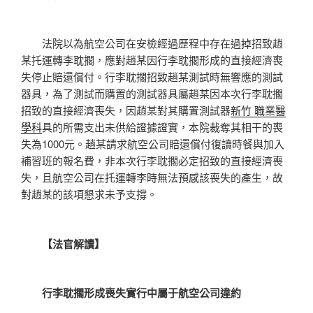
法院以為航空公司在安檢經過歷程中存在過掉招致趙
某托運轉李耽擱，應對趙某因行李耽擱形成的直接經濟喪
失停止賠還償付。行李耽擱招致趙某測試時無響應的測試
器具，為了測試而購置的測試器具屬趙某因本次行李耽擱
招致的直接經濟喪失，因趙某對其購置測試器
新竹 職業醫
學科
具的所需支出未供給證據證實，本院裁奪其相干的喪
失為1000元。趙某請求航空公司賠還償付復讀時餐與加入
補習班的報名費，非本次行李耽擱必定招致的直接經濟喪
失，且航空公司在托運轉李時無法預感該喪失的產生，故
對趙某的該項懇求未予支撐。
【法官解讀】
行李耽擱形成喪失實行中屬于航空公司違約