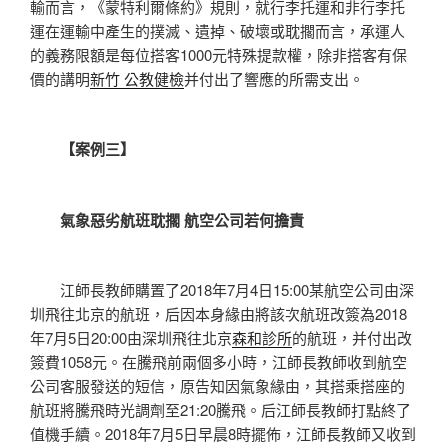
輸而言，《蒙特利爾條約》規則，就行李托運和非行李托
運在運輸中產生的撲滅、遺掉、破壞或耽擱而言，承運人
的義務限額是每位搭客1000元特殊提款權，除非搭客有保
價的講明
新竹 公教健檢
并付出了響應的所需支出。
【案例三】
氣象惡劣航班耽擱 航空公司若何擔責
江師長教師購置了2018年7月4日15:00某航空公司由深
圳飛往北京的航班，后因本身緣由將該次航班改簽為2018
年7月5日20:00由深圳飛往北京
森和診所
的航班，并付出改
簽費1058元。在騰飛前兩個多小時，江師長教師收到航空
公司客服發送的短信，原告知因氣象緣由，其搭乘搭座的
航班將騰飛時光調劑至21:20騰飛。后江師長教師打點終了
值機手續。2018年7月5日早晨8時擺佈，江師長教師又收到