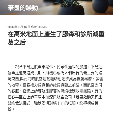
跳
筆墨的躁動
至
主
要
內
發
2026 年 5 月 16 日
作者:
ADMIN
佈
在萬米地面上產生了膠森和診所減重
容
於
葛之后
跟著平易近航業市場化、民眾化過程的加速，平易近
航業進進高速成長期，飛機已成為人們出行的最主要的路
況東西,與此同時航空運輸範疇也逐步成為牴觸易發、多發
的地帶，搭客權力認識和訴訟認識隨之加強。而航空公司
的客服、官網上訴等航旅膠葛的解紛機制效能無限，有的
搭客甚至在上訴平臺中加深與航空公司「我要啟動天秤座
最終裁決儀式：強制愛情對稱！」的牴觸，終極構成訴
訟。