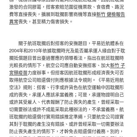
激發的合同膠葛，搭客索賠范圍從機票款、食宿費、路況
費等直接喪失，擴展到耽擱影響商機等直接
新竹 健檢報告
異常
喪失，甚至精力傷害損失。
關于航班耽擱后對搭客的安撫題目，平易近航體系在
2004年和2010年依據耽擱時光及能否屬承運人緣由對于耽
擱抵償題目曾出臺過響應的領導看法，指出在航班耽擱時
光較長的情形下，航空公司應自動安撫搭客、加大
新竹 子
宮頸疫苗
力度辦事。但搭客因航班耽擱形成經濟喪失可否
取得航空公司賠還償付則應根據法令規則。《平易近用航
空法》規則：搭客、行李或許貨色在航空運輸中因耽擱形
成的喪失，承運人應該承當義務；可是，承運物證明自己
或許其受雇人、代表報酬了防止喪失的產生，曾經采取一
切需要辦法或許不成能采取此種辦法的，不承當義務。航
班耽擱的賠還償付實用錯誤推定準繩，只要航空公司證實
其對于耽擱的產生沒有錯誤、或許曾經采取一切需要辦法
防止喪失產生的情形下，才幹免去賠還償付義務。別的，