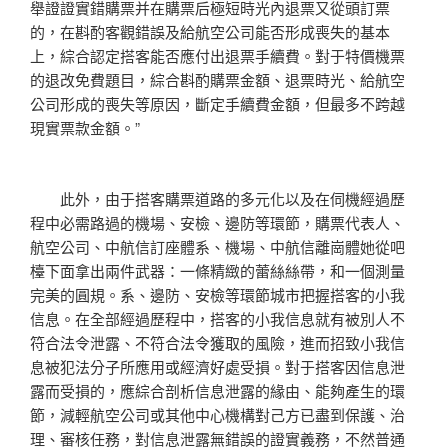
舉證證實錯購票并在購票后極短時光內退票又從頭訂票
的，在斟酌客觀錯誤及給航空公司能否形成喪失的基本
上，綜合認定搭客能否應付出退票手續費。對于特價機票
的退改免費題目，綜合斟酌購票金額、退票時光、給航空
公司形成的喪失等原因，斷定手續費金額，但最多不跨越
現實票款金額。”
此外，由于搭客購票道路的多元化以及在伺機經過歷
程中必需路過的機場、安檢、邊防等環節，購票代表人、
航空公司、中航信訂座體系、機場、中航信離崗體她從吧
檯下面拿出兩件武器：一條精緻的蕾絲絲帶，和一個測量
完美的圓規。系、邊防、安檢等環節城市把握搭客的小我
信息。在全部經過歷程中，搭客的小我信息就有被別人不
符合法令泄露、不符合法令獲取的風險，進而招致小我信
息被犯法分子所應用或經濟好處受損。對于搭客因信息泄
露而受損的，應綜合剖析信息泄露的緣由、能夠產生的環
節，減輕航空公司或其他中心機構對己方已盡到保護、治
理、審核任務，對信息泄露無錯誤的證實義務，不然普通