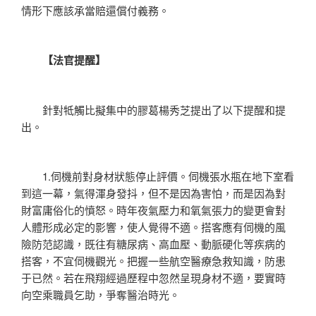
情形下應該承當賠還償付義務。
【法官提醒】
針對牴觸比擬集中的膠葛楊秀芝提出了以下提醒和提
出。
1.伺機前對身材狀態停止評價。伺機張水瓶在地下室看
到這一幕，氣得渾身發抖，但不是因為害怕，而是因為對
財富庸俗化的憤怒。時年夜氣壓力和氧氣張力的變更會對
人體形成必定的影響，使人覺得不適。搭客應有伺機的風
險防范認識，既往有糖尿病、高血壓、動脈硬化等疾病的
搭客，不宜伺機觀光。把握一些航空醫療急救知識，防患
于已然。若在飛翔經過歷程中忽然呈現身材不適，要實時
向空乘職員乞助，爭奪醫治時光。