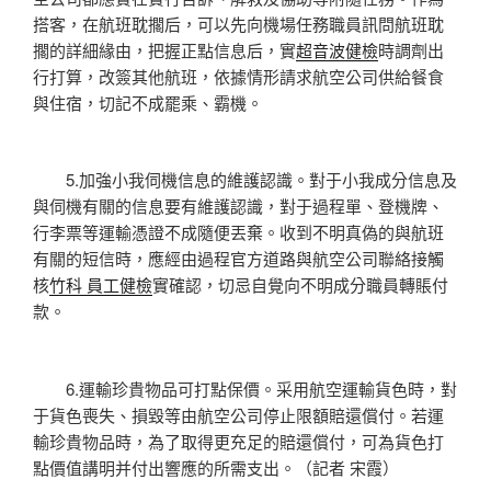
搭客，在航班耽擱后，可以先向機場任務職員訊問航班耽
擱的詳細緣由，把握正點信息后，實
超音波健檢
時調劑出
行打算，改簽其他航班，依據情形請求航空公司供給餐食
與住宿，切記不成罷乘、霸機。
5.加強小我伺機信息的維護認識。對于小我成分信息及
與伺機有關的信息要有維護認識，對于過程單、登機牌、
行李票等運輸憑證不成隨便丟棄。收到不明真偽的與航班
有關的短信時，應經由過程官方道路與航空公司聯絡接觸
核
竹科 員工健檢
實確認，切忌自覺向不明成分職員轉賬付
款。
6.運輸珍貴物品可打點保價。采用航空運輸貨色時，對
于貨色喪失、損毀等由航空公司停止限額賠還償付。若運
輸珍貴物品時，為了取得更充足的賠還償付，可為貨色打
點價值講明并付出響應的所需支出。（記者 宋霞）