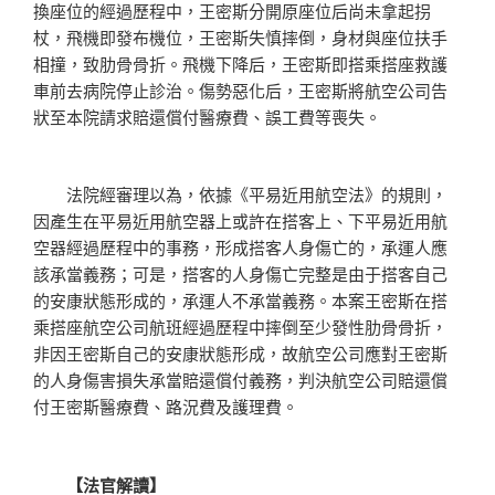
換座位的經過歷程中，王密斯分開原座位后尚未拿起拐
杖，飛機即發布機位，王密斯失慎摔倒，身材與座位扶手
相撞，致肋骨骨折。飛機下降后，王密斯即搭乘搭座救護
車前去病院停止診治。傷勢惡化后，王密斯將航空公司告
狀至本院請求賠還償付醫療費、誤工費等喪失。
法院經審理以為，依據《平易近用航空法》的規則，
因產生在平易近用航空器上或許在搭客上、下平易近用航
空器經過歷程中的事務，形成搭客人身傷亡的，承運人應
該承當義務；可是，搭客的人身傷亡完整是由于搭客自己
的安康狀態形成的，承運人不承當義務。本案王密斯在搭
乘搭座航空公司航班經過歷程中摔倒至少發性肋骨骨折，
非因王密斯自己的安康狀態形成，故航空公司應對王密斯
的人身傷害損失承當賠還償付義務，判決航空公司賠還償
付王密斯醫療費、路況費及護理費。
【法官解讀】