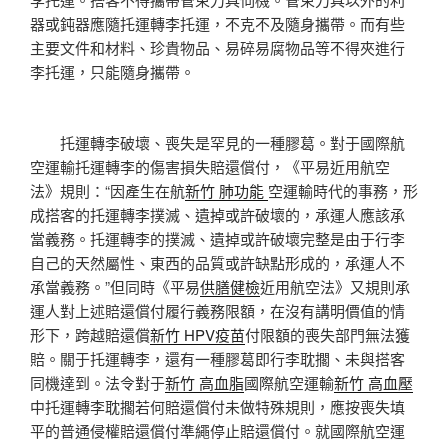
器或鈍器應隨托運轉李托運，不克不及隨身攜帶。而有些
主要文件和材料、珍貴物品、易碎易腐物品等不得夾進行
李托運，只能隨身攜帶。
托運轉李破壞、喪失是罕見的一種膠葛。對于國際航
空運輸托運轉李的傷害損失賠還償付，《平易近用航空
法》規則：“因產生在航
新竹 肺功能
空運輸時代的事務，形
成搭客的托運轉李撲滅、遺掉或許破壞的，承運人應該承
當義務。托運轉李的撲滅、遺掉或許破壞完整是由于行李
自己的天然屬性、東西的品質或許缺點形成的，承運人不
承當義務。”但同時《平易
供膳健檢
近用航空法》又規則承
運人對上述賠還償付履行義務限額，在沒有講明價值的情
形下，跨越賠還償
新竹 HPV疫苗
付限額的喪失部門無法獲
賠。關于托運轉李，還有一種膠葛即行李耽擱、未與搭客
同機達到。法令對于
新竹 高血脂
國際航空運輸
新竹 高血壓
中托運轉李耽擱若何賠還償付未做特殊規則，應按喪失填
平的普通侵權賠還償付準繩停止賠還償付。就國際航空運