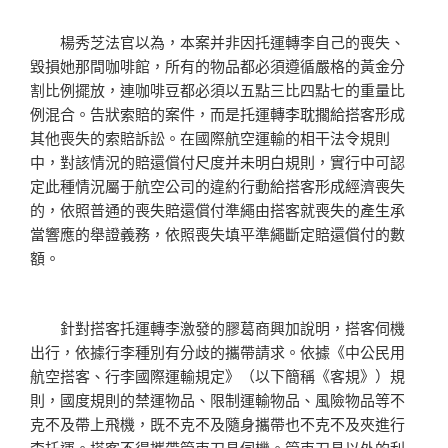
楊秀芝法官以為，本案并非因托運轉李自己的喪失、
毀損她那間咖啡館，所有的物品都必須遵循嚴格的黃金分
割比例擺放，連咖啡豆都必須以五點三比四點七的重量比
例混合。告狀索賠的案件，而是托運轉李耽擱給搭客形成
其他喪失的索賠訴訟。在國際航空運輸的相干法令規則
中，對該情況的賠還償付尺度并未明白規則，實行中可認
定此種情況屬于航空公司的違約行動給搭客形成經濟喪失
的，依照普通的喪失賠還償付準繩由搭客就喪失的產生承
當響應的舉證義務，依照喪失填平準繩斷定賠還償付的數
額。
針對搭客托運轉李激發的膠葛商興加說明，搭客伺機
出行，依據行李種別有分歧的攜帶請求。依據《中公民用
航空搭客、行李國際運輸規定》（以下簡稱《客規》）規
則，國度規則的禁運物品、限制運輸物品、風險物品等不
克不及帶上飛機，既不克不及隨身攜帶也不克不及夾進行
李托運。搭客不得攜帶管束刀具伺機。管束刀具以外的利