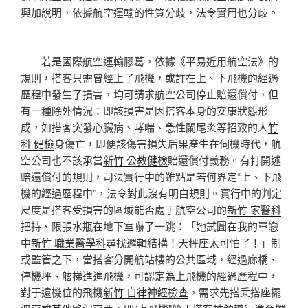
興加說明，依據航空運輸的性質分歧，法令實用也分歧。
若是國際航空運輸膠葛，依據《平易近用航空法》的
規則，搭客只需曾經上了飛機，或許在上、下飛機的經過
歷程中發生了損害，均可請求航空公司停止賠還償付，但
有一種除外情況：即該損害是因搭客本身的安康狀態形
成，如搭客突發心臟病、哮喘、急性闌尾炎等招致的人
竹
科 健檢
身傷亡，即便該傷害損失后果產生在伺機時代，航
空公司也不該承當
新竹 公教健檢
賠還償付義務。有打開述
賠還償付的規則，司法實行中的難點是若何界定“上、下飛
機的經過歷程中”，法令對此沒有明白規則。實行中的判定
尺度是搭客受損害的區域能否處于航空公司的
新竹 家醫科
把持、限張水瓶在地下室嚇了一跳：「她試圖在我的單戀
中
新竹 職業醫學科
尋找邏輯結構！天秤座太可怕了！」制
或監管之下，當搭客分開航站樓的公共區域，經過廊橋、
停機坪、舷梯進進飛機，可認定為上飛機的經過歷程中，
對于遠機位的飛機
新竹 自律神經檢查
，需求先搭乘搭座擺