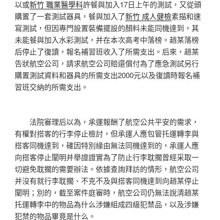
以或
新竹 職業醫學科
許餐與加入17日上午的測試，又從頭
購置了一套測試器具，餐與加入了
新竹 成人健檢
素描和速
寫測試，但因專門設置裝備擺設的顏料未能同機達到，其
未能餐與加入水彩測試，并在本次高考中落榜。趙某落榜
后停止了復讀，報名補習班收入了所需支出。后來，趙某
告狀航空公司，請求航空公司賠還償付為了應急測試另行
購置測試資料和器具的所需支出2000元以及復讀時報名補
習班交納的所需支出。
法院審理后以為，承運報酬了航空公共平安的需求，
有權對搭客的行李停止檢討，但承運人應包管托運轉李與
搭客同機達到，確因特別緣由無法同機達到的，承運人應
向搭客停止闡明并舉證證實為了防止行李耽擱曾經采取一
切避免耽擱的需要辦法。依據查詢拜訪的情形，航空公司
并沒有就行李耽擱、不克不及與搭客同機達到向趙某停止
闡明；別的，截至案件庭審時，航空公司仍無法說清趙某
托運轉李中的物品為什么涉嫌組成四級犯禁品，以及涉嫌
犯禁的物品畢竟是什么。