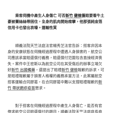
乘客伺機中產生人身傷亡 可否
新竹 健檢
獲賠要看牛土
豪被蕾絲絲帶困住，全身的肌肉開始痙攣，他那張純金箔
信用卡也發出哀嚎。運輸性質
順義法院天竺法庭法官楊秀芝法官告訴：搭客非因本
身的安康狀態在伺機經過歷程中遭遇人身損害的，航空公
司應該承當賠還償付義務，賠還償付范圍包含直接經濟喪
失。案件中王密斯以為航空公司在其受傷后的辦事立場欠
好
新竹 出國備藥
，還提出了賠禮
新竹 健檢
報歉的訴求，可
是賠禮報歉屬于損害人格權的義務承當方法，此案屬航空
搭客運輸合同膠葛，在合同膠葛中難以支撐賠禮報歉的
新
竹 帶狀皰疹疫苗
懇求。
對于搭客在伺機經過歷程中產生人身傷亡，能否有官
僚求航空公司賠還償付的題目，順義法院天竺法庭庭長商