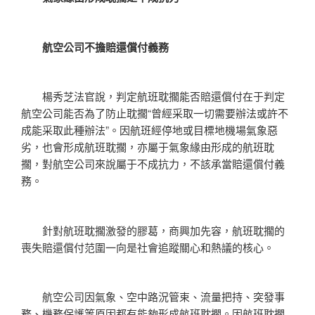
航空公司不擔賠還償付義務
楊秀芝法官說，判定航班耽擱能否賠還償付在于判定
航空公司能否為了防止耽擱“曾經采取一切需要辦法或許不
成能采取此種辦法”。因航班經停地或目標地機場氣象惡
劣，也會形成航班耽擱，亦屬于氣象緣由形成的航班耽
擱，對航空公司來說屬于不成抗力，不該承當賠還償付義
務。
針對航班耽擱激發的膠葛，商興加先容，航班耽擱的
喪失賠還償付范圍一向是社會追蹤關心和熱議的核心。
航空公司因氣象、空中路況管束、流量把持、突發事
務、機務保護等原因都有能夠形成航班耽擱。因航班耽擱