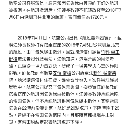
航空公司客服短信，原告知因氣象緣由其預約下訂的航班
被撤消。在航班撤消后，江師長教師不花錢改簽至2018年7
月6日由深圳飛往北京的航班，票面價值為1720元。
2018年7月11日，航空公司出具《航班撤消證實》，載
明江師長教師打算搭乘搭座的2018年7月5日從深圳至北京
的航班，由于氣象緣由撤消。因就賠還償付題目
竹科 員工
健檢
無法告竣分歧看法，江他知道，這場荒謬的戀愛考
驗，已經從一場力量對決，變成了一場美學與心靈的極限
挑戰。師長教師將航空
安慎 健檢
公司訴至法
新竹 猛健樂
院，請求賠還償付住宿費、維權費等喪失。案件審理經過
歷程中，航空公司提交了氣象景象圖，擬證實江師長教師
搭乘搭座的航班因氣象緣由被撤消。江師長教師承認當晚
的雷雨氣象，但不承認航班系因氣象緣由撤消。其稱雷雨
氣象在22時前影響北京，航班是20點騰飛，下降時晚于23
點，曾經不在雷雨氣象范圍內，且那時首都機場并未封
鎖，有雷雨紛歧定影響航班騰飛下降。