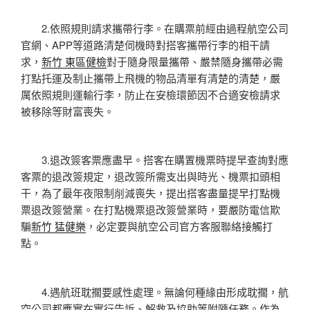
2.依照規則請求攜帶行李。在購票前經由過程航空公司
官網、APP等道路清楚伺機時對搭客攜帶行李的相干請
求，
新竹 東區健檢
對于隨身限量攜帶、嚴禁隨身攜帶必需
打點托運及制止攜帶上飛機的物品清單有清楚的清楚，嚴
厲依照規則運輸行李，防止在安檢環節因不合適安檢請求
被移除等財富喪失。
3.退改簽客票應盡早。搭客在購置機票時提早查詢對應
客票的退改簽規定，退改簽所需支出與時光、機票扣頭相
干，為了最年夜限制削減喪失，提出搭客盡量提早打點機
票退改簽營業。在打點機票退改簽營業時，要嚴防電信欺
騙
新竹 猛健樂
，必定要與航空公司官方客服聯絡接觸打
點。
4.遇航班耽擱要感性處理。無論何種緣由形成耽擱，航
空公司都應實在實行告訴、解救及協助等附隨任務。作為