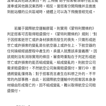
渡車或其他路況東西，則“上飛機”始于搭客被領導行進至擺
渡車或其他路況東西時。相反，當搭客分開飛機并且進進
到航站樓的公共區域時，總體上可以為下飛機曾經完成。
若屬于國際航空運輸膠葛，則實用《蒙特利爾條約》
判定搭客可否取得賠還償付。《蒙特利爾條約》規則：“對
于因搭客逝世亡或許身材損害而發生的喪失，只需形成逝
世亡或許損害的變亂是在航空器上或許在上、下航空器的
任何操縱經過歷程中產生的，承運人就應該承當義務”。因
該規則沒有消除實用的條目，審查時重點在于判定形成逝
世亡或許損害的能否組成變亂，組成變亂的，則航空公司
需求賠還償付，不然航空公司無需賠還償付。實行中，普
通將變亂懂得為：對于搭客而言產生在料想之外的，不平
常的內部事務。由此，若國際航空運輸中的搭客因本身身
材緣由形成傷亡的，因不組成變亂，難以取得航空公司賠
還償付。