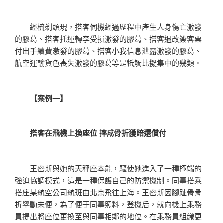
經梳剃頭現，搭客伺機經過歷程中產生人身傷亡激發
的膠葛、搭客托運轉李受損激發的膠葛、搭客退改簽客票
付出手續費激發的膠葛、搭客小我信息泄露激發的膠葛、
航空運輸貨色喪失激發的膠葛等是牴觸比擬集中的幾類。
【案例一】
搭客在飛機上換座位 摔成骨折獲賠還償付
王密斯與她的天秤座本能，驅使她進入了一種極端的
強迫協調模式，這是一種保護自己的防禦機制。同事搭乘
搭座某航空公司航班由北京飛往上海。王密斯因腳趾骨骨
折舉動未便，為了便于同事照料，登機后，就向機上乘務
員提出將座位更換至與同事相鄰的地位。在乘務員組織更