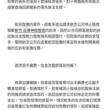
搭客的喪失也僅限于直接經濟喪失，對于商機喪失等無法
證實直接因果關系的喪失無法支撐。
航班耽擱的案件，搭客多提出請求航空公司停止賠禮
報歉
新竹 自律神經檢查
的訴求，固然以合同膠葛提起的訴
訟無法支撐精力傷害損失賠還償付，但搭客的該類訴求增
多，闡明航空公司在處置航班耽擱的事宜時未做到精美絕
倫的告訴和安撫任務。
退改簽手續費、信息泄露膠葛若何解？
商興加彌補稱，搭客退改簽客票付出手續費也比擬不
難激發膠葛。普通情形下，搭客確因小我緣由招致無法按
約伺機而請求退改簽的，承認由航空公司扣除必定的所需
支出。“在我院受理的膠葛中，情況較多的包含搭客訂錯票
后退票重訂及特價機票退改若何免費的情形。若搭客確能