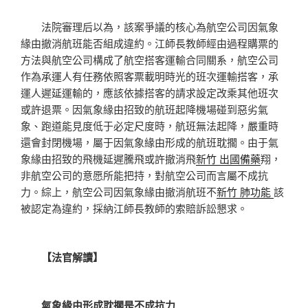
法院審理后以為，該案爭議的核心為航空公司因氣象
緣由撤消航班能否組成違約。江師長教師經由過程購票的
方法與航空公司構成了航空搭客運輸合同關系，航空公司
作為承運人有任務依照客票載明時光的班次運輸搭客，承
運人遲延運輸的，應該依據搭客的請求設定改乘其他班次
或許退票。因氣象緣由招致的航班起降機場碰到惡劣氣
象、跑道能見度低于必定尺度時，航班無法起降，嚴重時
還會封閉機場，屬于因氣象緣由形成的航班耽擱。由于氣
象緣由招致的飛機延遲騰飛或許撤消飛
新竹 出國備藥
翔，
非航空公司的意愿所能把持，對航空公司而言屬不成抗
力。綜上，航空公司因氣象緣由撤消航班不
新竹 肺功能
該
被認定為違約，採納江師長教師的索賠訴訟懇求。
【法官解讀】
氣象緣由形成耽擱是不成抗力