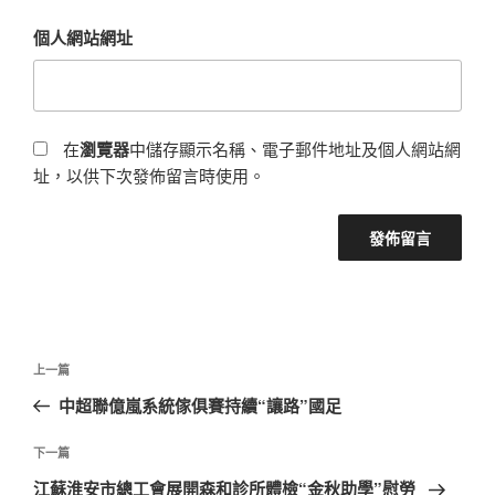
個人網站網址
在
瀏覽器
中儲存顯示名稱、電子郵件地址及個人網站網
址，以供下次發佈留言時使用。
文
上
上一篇
章
一
中超聯億嵐系統傢俱賽持續“讓路”國足
導
篇
覽
文
下
下一篇
章
一
江蘇淮安市總工會展開森和診所體檢“金秋助學”慰勞