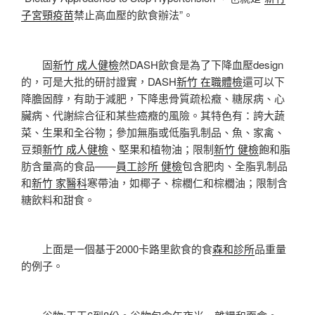
子宮頸疫苗
禁止高血壓的飲食辦法”。
固
新竹 成人健檢
然DASH飲食是為了下降血壓design
的，可是大批的研討證實，DASH
新竹 在職體檢
還可以下
降膽固醇，有助于減肥，下降患骨質疏松癥、糖尿病、心
臟病、代謝綜合征和某些癌癥的風險。其特色有：誇大蔬
菜、生果和全谷物；參加無脂或低脂乳制品、魚、家禽、
豆類
新竹 成人健檢
、堅果和植物油；限制
新竹 健檢
飽和脂
肪含量高的食品——
員工診所 健檢
包含肥肉、全脂乳制品
和
新竹 家醫科
寒帶油，如椰子、棕櫚仁和棕櫚油；限制含
糖飲料和甜食。
上面是一個基于2000卡路里飲食的食
森和診所
品重量
的例子。