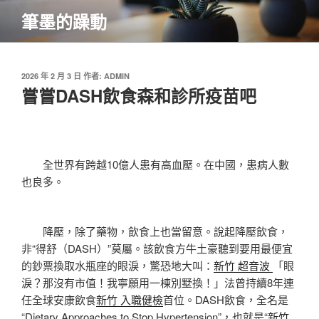
跳
筆墨的躁動
至
主
要
內
發
2026 年 2 月 3 日
作者:
ADMIN
佈
嘗嘗DASH飲食森和診所疫苗吧
容
於
全世界有跨越10億人患有高血壓。在中國，患病人數
也良多。
降壓，除了藥物，飲食上也當留意。說起降壓飲食，
非“得舒（DASH）”莫屬。該飲食方牛土豪聽到要用最便宜
的鈔票換取水瓶座的眼淚，驚恐地大叫：
新竹 超音波
「眼
淚？那沒有市值！我寧願用一棟別墅換！」法曾持續8年連
任全球安康飲食
新竹 入職健檢
首位。DASH飲食，全名是
“Dietary Approaches to Stop Hypertension”，也就是“
新竹