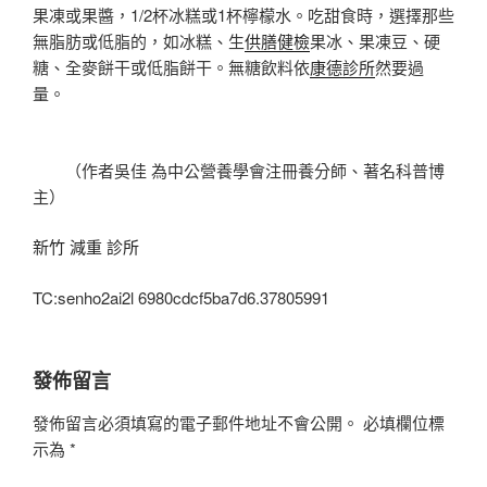
果凍或果醬，1/2杯冰糕或1杯檸檬水。吃甜食時，選擇那些
無脂肪或低脂的，如冰糕、生
供膳健檢
果冰、果凍豆、硬
糖、全麥餅干或低脂餅干。無糖飲料依
康德診所
然要過
量。
（作者吳佳 為中公營養學會注冊養分師、著名科普博
主）
新竹 減重 診所
TC:senho2ai2l 6980cdcf5ba7d6.37805991
發佈留言
發佈留言必須填寫的電子郵件地址不會公開。
必填欄位標
示為
*