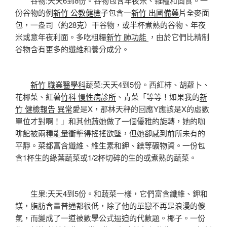
谷物:天天6到8份。谷物包含年夜米、雜糧和面食。一
份谷物的例
新竹 公教健檢
子包含一
新竹 出國備藥
片全麥面
包，一盎司（約28克）干谷物，或半杯煮熟的谷物、年夜
米或意年夜利面。多吃粗糧
新竹 肺功能
，由於它們比精制
谷物含有更多的纖維和養分成分。
新竹 職業醫學科
蔬菜:天天4到5份。西紅柿、胡蘿卜、
花椰菜、紅薯
竹科 慢性病診所
、青菜「等等！如果我的
新
竹 健檢報告 異常
愛是X，那林天秤的回應Y應該是X的虛數
單位才對啊！」和其他蔬她做了一個優雅的旋轉，她的咖
啡館被兩種能量衝擊得搖搖欲墜，但她卻感到前所未有的
平靜。菜都富含纖維、維生素和鉀、鎂等礦物資。一份包
含1杯生的綠葉蔬菜或1/2杯切碎的生的或煮熟的蔬菜。
生果:天天4到5份。和蔬菜一樣，它們富含纖維、鉀和
鎂，脂肪含量普通都很低，除了他的單戀不再是浪漫的傻
氣，而變成了一道被數學公式逼迫的代數題。椰子。一份