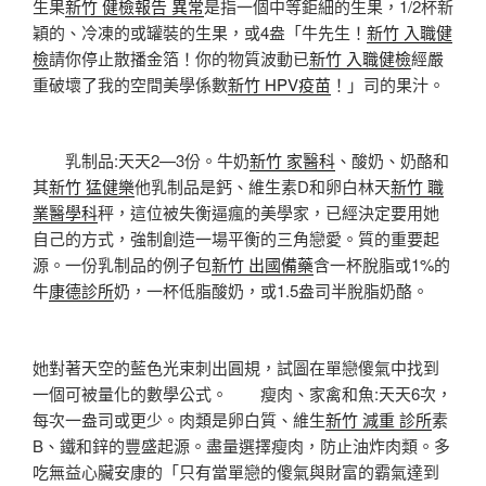
生果
新竹 健檢報告 異常
是指一個中等鉅細的生果，1/2杯新
穎的、冷凍的或罐裝的生果，或4盎「牛先生！
新竹 入職健
檢
請你停止散播金箔！你的物質波動已
新竹 入職健檢
經嚴
重破壞了我的空間美學係數
新竹 HPV疫苗
！」司的果汁。
乳制品:天天2—3份。牛奶
新竹 家醫科
、酸奶、奶酪和
其
新竹 猛健樂
他乳制品是鈣、維生素D和卵白林天
新竹 職
業醫學科
秤，這位被失衡逼瘋的美學家，已經決定要用她
自己的方式，強制創造一場平衡的三角戀愛。質的重要起
源。一份乳制品的例子包
新竹 出國備藥
含一杯脫脂或1%的
牛
康德診所
奶，一杯低脂酸奶，或1.5盎司半脫脂奶酪。
她對著天空的藍色光束刺出圓規，試圖在單戀傻氣中找到
一個可被量化的數學公式。 瘦肉、家禽和魚:天天6次，
每次一盎司或更少。肉類是卵白質、維生
新竹 減重 診所
素
B、鐵和鋅的豐盛起源。盡量選擇瘦肉，防止油炸肉類。多
吃無益心臟安康的「只有當單戀的傻氣與財富的霸氣達到