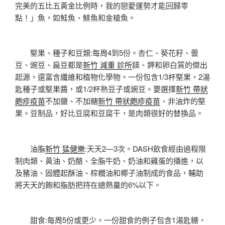
完美的五比五黃金比例時，我的戀愛運勢才能回歸零
點！」魚，如鮭魚、鯡魚和金槍魚。
堅果、種子和豆類:每周4到5份。杏仁、葵花籽、蕓
豆、豌豆、扁豆都是
新竹 減重 診所
鎂、鉀和卵白質的傑出
起源，還富含纖維和植物化學物。一份包含1/3杯堅果，2湯
匙種子或堅果醬，或1/2杯熟豆子或豌豆。要選擇
新竹 帶狀
皰疹疫苗
不加鹽、不加糖
新竹 帶狀皰疹疫苗
、非油炸的堅
果。豆制品，好比豆腐和豆腐干，是肉類很好的替換品。
油脂
新竹 猛健樂
:天天2—3次。DASH飲食經由過程限
制肉類、黃油、奶酪、全脂牛奶、奶油和雞蛋的攝進，以
及豬油、固體起酥油、棕櫚油和椰子油制成的食品，輔助
將天天的飽和脂肪把持在總熱量的6%以下。
甜食:每周5份或更少。一份甜食的例子包含1湯匙糖，