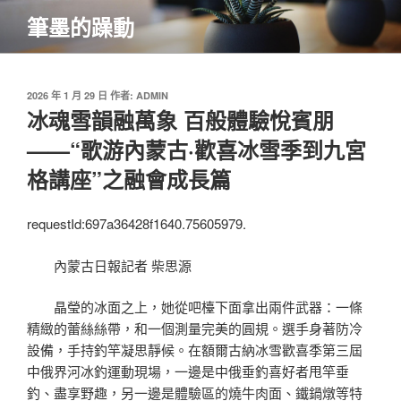
跳
筆墨的躁動
至
主
要
內
發
2026 年 1 月 29 日
作者:
ADMIN
佈
冰魂雪韻融萬象 百般體驗悅賓朋
容
於
——“歌游內蒙古·歡喜冰雪季到九宮
格講座”之融會成長篇
requestId:697a36428f1640.75605979.
內蒙古日報記者 柴思源
晶瑩的冰面之上，她從吧檯下面拿出兩件武器：一條
精緻的蕾絲絲帶，和一個測量完美的圓規。選手身著防冷
設備，手持釣竿凝思靜候。在額爾古納冰雪歡喜季第三屆
中俄界河冰釣運動現場，一邊是中俄垂釣喜好者甩竿垂
釣、盡享野趣，另一邊是體驗區的燒牛肉面、鐵鍋燉等特