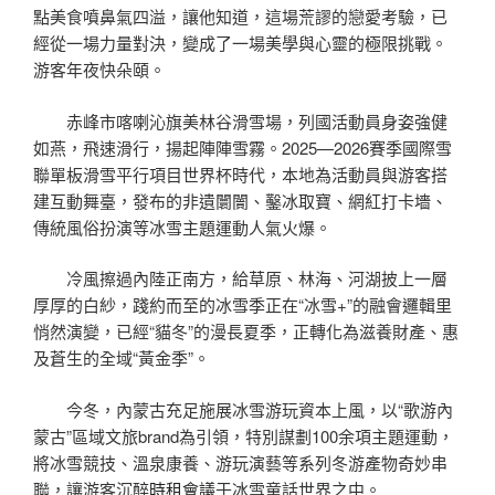
點美食噴鼻氣四溢，讓他知道，這場荒謬的戀愛考驗，已
經從一場力量對決，變成了一場美學與心靈的極限挑戰。
游客年夜快朵頤。
赤峰市喀喇沁旗美林谷滑雪場，列國活動員身姿強健
如燕，飛速滑行，揚起陣陣雪霧。2025—2026賽季國際雪
聯單板滑雪平行項目世界杯時代，本地為活動員與游客搭
建互動舞臺，發布的非遺闤闠、鑿冰取寶、網紅打卡墻、
傳統風俗扮演等冰雪主題運動人氣火爆。
冷風擦過內陸正南方，給草原、林海、河湖披上一層
厚厚的白紗，踐約而至的冰雪季正在“冰雪+”的融會邏輯里
悄然演變，已經“貓冬”的漫長夏季，正轉化為滋養財產、惠
及蒼生的全域“黃金季”。
今冬，內蒙古充足施展冰雪游玩資本上風，以“歌游內
蒙古”區域文旅brand為引領，特別謀劃100余項主題運動，
將冰雪競技、溫泉康養、游玩演藝等系列冬游產物奇妙串
聯，讓游客沉醉
時租會議
于冰雪童話世界之中。