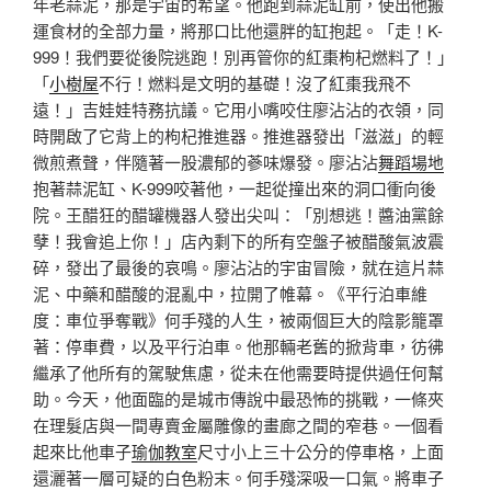
年老蒜泥，那是宇宙的希望。他跑到蒜泥缸前，使出他搬
運食材的全部力量，將那口比他還胖的缸抱起。「走！K-
999！我們要從後院逃跑！別再管你的紅棗枸杞燃料了！」
「
小樹屋
不行！燃料是文明的基礎！沒了紅棗我飛不
遠！」吉娃娃特務抗議。它用小嘴咬住廖沾沾的衣領，同
時開啟了它背上的枸杞推進器。推進器發出「滋滋」的輕
微煎煮聲，伴隨著一股濃郁的蔘味爆發。廖沾沾
舞蹈場地
抱著蒜泥缸、K-999咬著他，一起從撞出來的洞口衝向後
院。王醋狂的醋罐機器人發出尖叫：「別想逃！醬油黨餘
孽！我會追上你！」店內剩下的所有空盤子被醋酸氣波震
碎，發出了最後的哀鳴。廖沾沾的宇宙冒險，就在這片蒜
泥、中藥和醋酸的混亂中，拉開了帷幕。《平行泊車維
度：車位爭奪戰》何手殘的人生，被兩個巨大的陰影籠罩
著：停車費，以及平行泊車。他那輛老舊的掀背車，彷彿
繼承了他所有的駕駛焦慮，從未在他需要時提供過任何幫
助。今天，他面臨的是城市傳說中最恐怖的挑戰，一條夾
在理髮店與一間專賣金屬雕像的畫廊之間的窄巷。一個看
起來比他車子
瑜伽教室
尺寸小上三十公分的停車格，上面
還灑著一層可疑的白色粉末。何手殘深吸一口氣。將車子