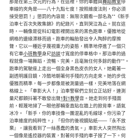
那是在第三次元的行為，在這裡，你的車體與
舞蹈教室
停
車線的夾角是——八十九點七度！按照維度法則，你必須
接受懲罰！」懲罰的內容是：無限次觀看一部名為**《新手
泊車七百次失敗集錦》的紀錄片，直到哭泣為止。就在這
時，一輛像是從科幻電影裡開出來的黑色跑車，優雅地從
網格的邊緣漂移而過。跑車的輪胎發出令人陶醉的摩擦
聲，它以一種近乎蔑視重力的姿態，精準地停進了一個只
有它車
小班教學
身尺
訪談
寸寬度的停車格中。那泊車的過
程就像一場舞蹈，流暢、完美，且毫無任何多餘的動作**。
跑車的駕駛座上走出一個全身黑色皮衣的女人，她戴著一
副透明護目鏡，冷酷地朝著何手殘的方向走來。她的步伐
優雅而精準，每一步都像是被測量過一樣，完美地落在網
格線上。「車影大人！」泊車警察們立刻立正站好，連測
量尺都顫抖著不敢發出聲
1對1教學
音。她走到何手殘面
前，輕蔑地掃了一眼他那輛垂直貼在牆上的掀背車，語氣
冰冷。「新手，你的車技像一團混亂的毛線球。你污染了
泊車維度的純粹性。」「但你的後視鏡貼紙——『永不放
棄』，讓我看到了一絲愚蠢的勇氣。」車影大人突然掏出
一個像是遙控器的裝置，對著何手殘的車子按了一下。何