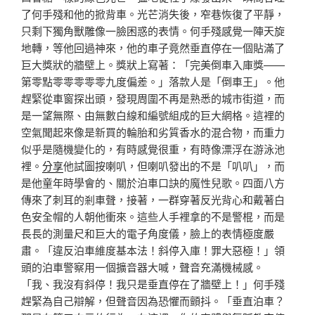
了何手殘和他的掀背車。光芒消失後，窄巷恢復了平靜，
只剩下獨角獸雕像一臉困惑的表情。何手殘感覺一陣天旋
地轉，等他回過神來，他的車子竟然垂直停在一個貼滿了
巨大獎狀的牆壁上。獎狀上寫著：「完美倒車入庫獎——
第零點零零零零零九度偏差。」落款人是「倒車王」。他
趕緊從車窗探出頭，發現周圍不再是熟悉的城市街道，而
是一望無際、由無數白線和編號組成的巨大網格。這裡的
空氣聞起來像是新買的輪胎和劣質香水的混合物，而重力
似乎是隨機變化的，有時感覺很重，有時像漂浮在游泳池
裡。
分享
他試圖按喇叭，但喇叭發出的不是「叭叭」，而
是他童年時學會的、關於泊車口訣的魔性兒歌。四面八方
傳來了刺耳的剎車聲，接著，一群穿著反光背心和戴著白
色安全帽的人朝他衝來。這些人手裡拿的不是警棍，而是
長長的測量尺和巨大的電子角度儀，臉上的表情極度嚴
肅。「違反泊車維度基本法！斜停入庫！罪大惡極！」領
頭的泊車警察用一個擴音器大喊，聲音充滿機械感。
「我、我沒有斜停！我只是垂直停在了牆壁上！」何手殘
趕緊為自己辯解，但聲音因為恐懼而顫抖。「垂直泊車？