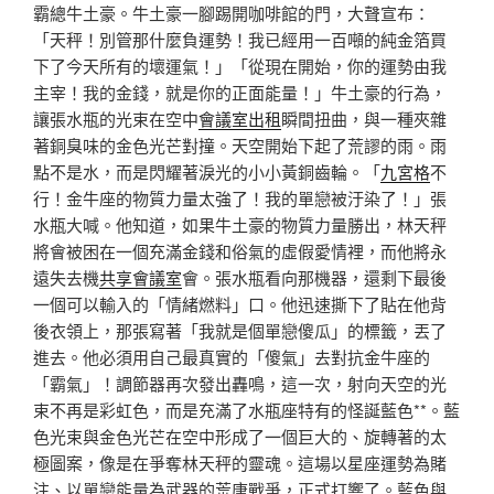
霸總牛土豪。牛土豪一腳踢開咖啡館的門，大聲宣布：
「天秤！別管那什麼負運勢！我已經用一百噸的純金箔買
下了今天所有的壞運氣！」「從現在開始，你的運勢由我
主宰！我的金錢，就是你的正面能量！」牛土豪的行為，
讓張水瓶的光束在空中
會議室出租
瞬間扭曲，與一種夾雜
著銅臭味的金色光芒對撞。天空開始下起了荒謬的雨。雨
點不是水，而是閃耀著淚光的小小黃銅齒輪。「
九宮格
不
行！金牛座的物質力量太強了！我的單戀被汙染了！」張
水瓶大喊。他知道，如果牛土豪的物質力量勝出，林天秤
將會被困在一個充滿金錢和俗氣的虛假愛情裡，而他將永
遠失去機
共享會議室
會。張水瓶看向那機器，還剩下最後
一個可以輸入的「情緒燃料」口。他迅速撕下了貼在他背
後衣領上，那張寫著「我就是個單戀傻瓜」的標籤，丟了
進去。他必須用自己最真實的「傻氣」去對抗金牛座的
「霸氣」！調節器再次發出轟鳴，這一次，射向天空的光
束不再是彩虹色，而是充滿了水瓶座特有的怪誕藍色**。藍
色光束與金色光芒在空中形成了一個巨大的、旋轉著的太
極圖案，像是在爭奪林天秤的靈魂。這場以星座運勢為賭
注、以單戀能量為武器的荒唐戰爭，正式打響了。藍色與