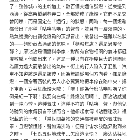
了。整條城市的主幹道上，數百個交通信號燈，從東邊到
西邊，從高架橋到巷弄口，全部變成了綠燈。它們不是交
替閃爍，而是固定在「通行」的狀態，同時，每一個燈箱
都發出了那種「咕嚕咕嚕」的聲音，並且有一層淡淡的、
熱氣騰騰的白霧從燈箱的頂部冒出，散發出一種難以名狀
的——麵粉蒸煮過頭的氣味。「麵粉焦慮？還是過度發
酵？」廖沾沾是個醬料學家，對所有食物相關的氣味都極
度敏感。他聞出來了，這是一種只有在極度巨大的麵團因
為壓力過大而散發出的氣味。街上的行人陷入了混亂。汽
車不知道該走還是該停，因為無論從哪個方向看，都是綠
燈。一個穿著西裝的男人小心翼翼地把車停在路中央，搖
下車窗，對著紅綠燈大喊：「喂！你為什麼咕嚕咕嚕？你
倒是紅一下啊！我要向左轉！綠燈沒用啊！」廖沾沾感覺
到一陣心悸。這種氣味，這種不祥的「咕嚕」聲，與他兒
時聽到的家傳預言不謀而合。他想起家傳《沾醬秘笈》裡
記載的第一句：「當世間萬物的交通都被麵皮的氣味籠
罩，且燈號恒綠、聲如湯沸時，便是宇宙水餃臨界點到來
之時。」「七點五個地球年…怎麼這麼快？」廖沾沾猛地