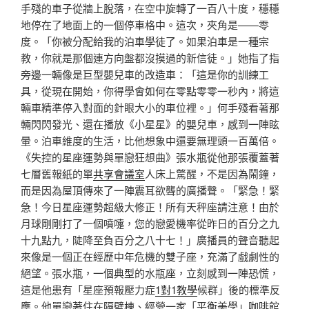
手殘的車子從牆上脫落，在空中旋轉了一百八十度，穩穩
地停在了地面上的一個停車格中。這次，夾角是——零
度。「你被分配給我的泊車學徒了。如果泊車是一種宗
教，你就是那個連方向盤都沒摸過的新信徒。」她指了指
旁邊一輛像是巨型嬰兒車的改造車：「這是你的訓練工
具，從現在開始，你得學會如何在零點零零一秒內，將這
輛車精準停入對面的針眼大小的車位裡。」何手殘看著那
輛閃閃發光、還在播放《小星星》的嬰兒車，感到一陣眩
暈。泊車維度的生活，比他想象中還要無理頭一百萬倍。
《失控的星座運勢與單戀狂想曲》張水瓶從他那張覆蓋著
七層舊報紙的單
共享會議室
人床上驚醒，不是因為鬧鐘，
而是因為屋頂傳來了一陣震耳欲聾的廣播聲。「緊急！緊
急！今日星座運勢超級大修正！所有天秤座請注意！由於
月球剛剛打了一個噴嚏，您的戀愛機率從昨日的百分之九
十九點九，陡降至負百分之八十七！」廣播員的聲音聽起
來像是一個正在經歷中年危機的雙子座，充滿了戲劇性的
絕望。張水瓶，一個典型的水瓶座，立刻感到一陣恐慌，
這是他患有「星座預報壓力症
1對1教學
候群」後的標準反
應。他單戀著住在隔壁棟、經營一家「平衡美學」咖啡館