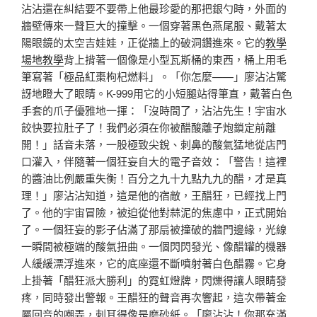
沾沾還在糾結要不要帶上他最珍愛的那把銀勺時，外面的
牆壁傳來一聲巨大的撞擊。一個穿著黑色燕尾服、戴著太
陽眼鏡的太空吉娃娃，正從牆上的破洞鑽進來。它的
教學
場地
教學
背上揹著一個像是小型瓦斯桶的東西，桶上用毛
筆寫著「極品紅棗枸杞燃料」。「你怎麼——」廖沾沾驚
訝地瞪大了眼睛。K-999用它的小短腿站得筆直，戴著白色
手套的爪子優雅地一揮：「沒時間了，沾沾先生！宇宙水
餃快要拉肚子了！我們必須在你被醋酸離子炮鎖定前離
開！」話音未落，一股極致尖銳、刺鼻的酸氣猛地從店門
口灌入，伴隨著一個狂妄自大的電子音效：「警告！這裡
的醬油比例嚴重失衡！百分之九十九點九九的醋，才是真
理！」廖沾沾知道，這是他的宿敵，王醋狂，已經找上門
了。他的宇宙冒險，被迫從他對蒜泥的焦慮中，正式開始
了。一個狂妄的影子佔滿了那扇被撞破的牆門邊緣，光線
一瞬間被極端的酸氣扭曲。一個閃閃發光、像醋罐的機器
人緩緩漂浮進來，它的底座還不斷噴射著白色醋霧。它身
上掛著「醋狂派大勝利」的霓虹燈牌，閃爍得讓人眼睛發
疼，同時發出警報。王醋狂的聲音再次響起，這次帶著金
屬回音的嘲弄，刺耳得像是磨砂紙。「廖沾沾！你那充滿