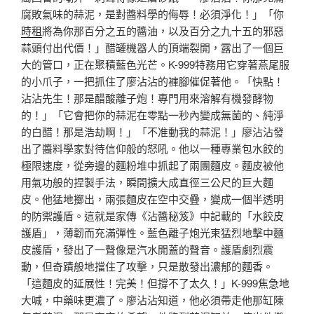
腐敗氣味的蒜泥，是對醬料學的侮辱！必須淨化！」「你
時租
將為你那百分之五的醬油，以及百分之九十五的邪惡
蒜頭付出代價！」醋罐機器人的頂端裂開，露出了一個巨
大的管口，正在聚積藍色光芒。K-999特務用它穿著燕尾服
的小爪子，一把抓住了廖沾沾的褲腳催促著他。「快點！
沾沾先生！那是醋酸離子炮！專門用來溶解有機發酵物
的！」「它會把你的蒜泥在零點一秒內變成無菌的、純淨
的白醋！那是浩劫啊！」「不准動我的蒜泥！」廖沾沾發
出了醬料學家對待信仰般的怒吼。他以一種專業包水餃的
極限速度，從旁邊的麵粉堆中抓起了兩團麵皮。麵皮被他
用氣功般的捏製手法，瞬間擴大成直徑三公尺的巨大麵
皮。他猛地擲出，兩張麵皮在空中交疊，變成一個半透明
的防禦護盾。這就是家傳《沾醬秘笈》中記載的「水餃皮
護盾」，薄韌而充滿彈性。藍色離子炮光束猛烈地擊中麵
皮護盾，發出了一聲像是汽水開蓋的聲音。護盾劇烈震
動，但奇蹟般地擋住了攻擊，只是散發出濃郁的麵香。
「這麵皮的延展性！完美！但撐不了太久！」K-999焦急地
大喊，中藥味更濃了。廖沾沾知道，他必須帶走他那缸陳