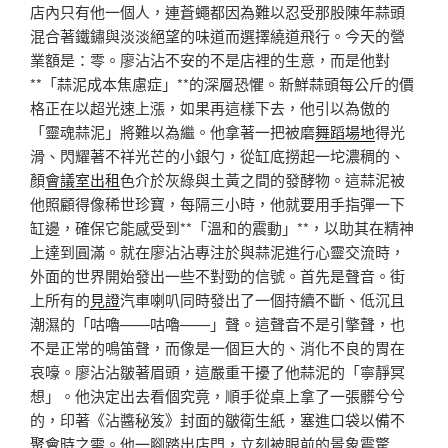
店內只有他一個人，連蒼蠅都因為難以忍受那股陳年蒜頭
混合著鐵鏽與淡淡絕望的味道而選擇繞道飛行。今天的營
業額是：零。廖沾沾不安的不是店裡的生意，而是他對
**「蒜泥成本焦慮症」**的深層恐懼。新鮮蒜頭每公斤的價
格正在以超光速上漲，如果再這樣下去，他引以為傲的
「靈魂蒜泥」將難以為繼。他拿著一把被磨
舞蹈場地
得光
滑、閃耀著不祥光芒的小銀勺，從缸底撈起一坨濃稠的、
顏
會議室出租
色介於灰綠與土黃之間的發酵物。這蒜泥被
他照顧得像稀世珍寶，每隔三小時，他就要用手指彈一下
缸邊，確保它能感受到**「溫和的震動」**，以助其在精神
上達到圓滿。就在廖沾沾專注於與蒜泥進行心靈交流時，
外面的世界開始發出一些不對勁的信號。首先是聲音。街
上所有的
見證
汽車喇叭同時發出了一個持續不斷、低沉且
潮濕的「咕嚕——咕嚕——」聲。這聲音不是引擎聲，也
不是正常的鳴笛聲，而像是一個巨大的、消化不良的胃在
哀嚎。廖沾沾皺著眉頭，這嚴重干擾了他蒜泥的「寧靜冥
想」。他決定出去看個究竟，順手從桌上拿了一張髒兮兮
的，印著《沾醬秘笈》封面的皺衛生紙，塞進口袋以備不
聚會
時之需。他一腳踏出店門，立刻被眼前的景象震驚