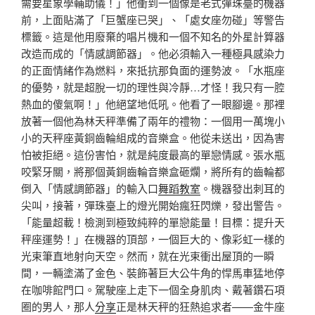
需要星象學輔助儀！」他衝到一個像是老式彈珠臺的機器
前，上面貼滿了「巨蟹座已哭」、「處女座勿碰」等警告
標籤。這是他用廢棄的唱片機和一個不知名的外星計算器
改造而成的「情感調節器」。他必須輸入一種極具感染力
的正面情緒作為燃料，來抵抗那負面的運勢波。「水瓶座
的優勢，就是超脫一切的理性與冷靜…才怪！我只有一腔
熱血的傻氣啊！」他絕望地低吼。他看了一眼腳邊。那裡
放著一個他為林天秤準備了兩年的禮物：一個用一萬塊小
小的天秤座黃銅齒輪組成的音樂盒。他從未送出，因為害
怕被拒絕。這份害怕，就是純度最高的單戀情感。張水瓶
咬緊牙關，將那個黃銅齒輪音樂盒砸爛，將所有的齒輪都
倒入「情感調節器」的輸入口
舞蹈教室
。機器發出刺耳的
尖叫，接著，彈珠臺上的燈光開始瘋狂閃爍，發出警告。
「能量超載！檢測到極致純粹的單戀能量！目標：提升天
秤座運勢！」在機器的頂部，一個巨大的、像彩虹一樣的
光束筆直地射向天空。然而，就在光束衝出屋頂的一瞬
間，一輛塗滿了金色、裝飾著巨大公牛角的悍馬車猛地停
在咖啡館門口。駕駛座上走下一個全身肌肉、戴著鑽石項
圈的男人，那人
分享
正是林天秤的狂熱追求者——金牛座