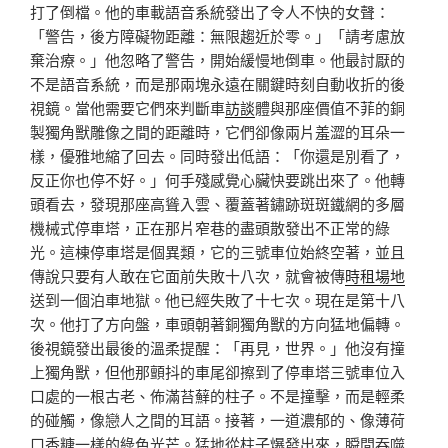
打了倒檔。他的車載語音系統發出了令人不快的女聲：
「警告，後方障礙物距離：無限趨近於零。」「請考慮放
棄治療。」他忽略了警告，開始緩慢地倒車。他最討厭的
不是語音系統，而是那兩塊永遠在關鍵時刻自動收折的後
視鏡。當他需要它們來判斷車
訪談
體與那座價值不菲的銅
製獨角獸雕像之間的距離時，它們卻像兩片羞澀的耳朵一
樣，優雅地縮了回去。同時發出低語：「你還是別看了，
反正你也停不好。」何手殘感覺心臟快要跳出來了。他轉
頭看去，發現那座高聳入雲、覆蓋著鏽跡斑斑鐵網的多層
機械式停車塔，正在那片窄巷的盡頭散發出不正常的綠
光。這棟停車塔是個異類，它的三號車位始終空著，並且
傳說只要有人敢在它面前失敗十八次，就會被傳
時租場地
送到一個泊車地獄。他已經失敗了十七次。現在是第十八
次。他打了方向盤，車頭朝著銅獨角獸的方向猛地偏轉。
後視鏡發出最後的溫柔提醒：「再見，世界。」他沒有撞
上獨角獸，但他那顫抖的車尾卻擦到了停車塔三號車位入
口處的一根古老、佈滿苔蘚的柱子。不是撞擊，而是輕柔
的碰觸，像戀人之間的耳語。接著，一道濃郁的、像薄荷
口香糖一樣的綠色光芒。猛地從柱子爆發出來，瞬間吞噬