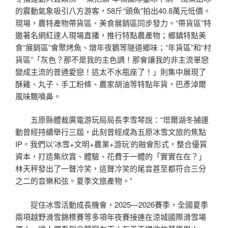
的震動氣象吸引八方游客，58斤“頭魚”拍出40.8萬元低價。
現場，農特產物帶貨區、美食展銷區同步發力。“帶貨區”特
邀著名網紅達人現場直播，推行特點農產物；鄉鎮特點美
食“展銷區”會聚烤魚、燉年夜鵝等隧道鄉味；“年貨區”和“村
貨區”「灰色？那不是我的主色調！那會讓我的非主流單戀
變成主流的普通愛戀！這太不水瓶座了！」則集中展現了
酥雞、丸子、手工粉條、農家胡油等特點年貨，巴彥淖爾
風味飄噴鼻。
五原縣體裁廣電游玩局局長李雪琴說：“塔爾湖冬捕運
動曾經持續舉行三屆，此刻曾經成為五原冰雪文旅的焦點
IP。我們以‘冰雪+文明+農業+游玩’的融會形式，整合優質
資本，打造集欣賞、體驗、花費于一體的「實實在在？」
林天秤發出了一聲冷笑，這聲冷笑的尾音甚至都符合三分
之二的音樂和弦。夏季文旅產物。”
捉住冰雪活動成長機會，2025—2026賽季，全國夏季
兩項越野滑雪錦標賽等多項年夜賽接連在涼城國際滑雪場