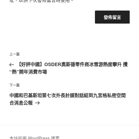
文
上
上一篇
章
一
【好評中國】OSDER奧斯德零件商冰雪游熱度攀升 攪
導
篇
“熱”開年消費市場
覽
文
章
下
下一篇
一
中國和巴基斯坦第七次外長計謀對話結到九宮格私密空間
篇
合消息公報
文
章
本站採用 WordPress 建置