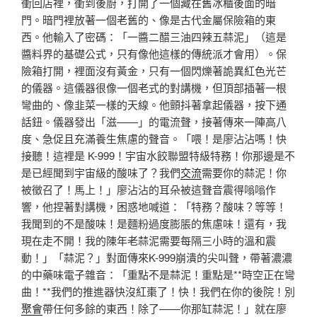
衝回店裡，衝到後廚，打開了一個藏在舊冰櫃後面的暗
門。暗門裡放著一個老舊的、像是古代金屬保險箱的東
西。他輸入了密碼：「一醬二醋三油四辣五蒜泥」（這是
醬料界的基礎公式，只有像他這樣的傳統派才會用）。保
險箱打開，裡面沒有黃金，只有一個閃爍著詭異紅色光芒
的儀器。這儀器很像一個老式的對講機，但頂部插著一根
彎曲的、像韭菜一樣的天線。他顫抖著拿起儀器，按下通
話鈕。儀器發出「滋——」的電流聲，接著傳來一陣高八
度、急促且充滿養生焦慮的聲音。「喂！是廖沾沾嗎！快
接聽！這裡是 K-999！宇宙水餃聯盟特級特務！你那邊是不
是已經聞到宇宙級的酸味了？我們
交流
需要你的蒜泥！你
被徵召了！馬上！」廖沾沾的耳朵被這聲音震得嗡嗡作
響，他捏著對講機，困惑地喊道：「特務？酸味？等等！
我聞到的不是酸味！是麵粉過度膨脹的焦慮味！還有，我
現在走不開！我的陳年老蒜泥需要每隔三小時的溫和震
動！」「蒜泥？」對面傳來K-999崩潰的尖叫聲，帶著濃濃
的中藥味電子雜音：「重點不是蒜泥！重點是**時空正在彎
曲！**我們的推進器快沒紅棗了！快！我們在你的後院！別
聚會
帶任何多餘的東西！除了——你那缸蒜泥！」就在廖