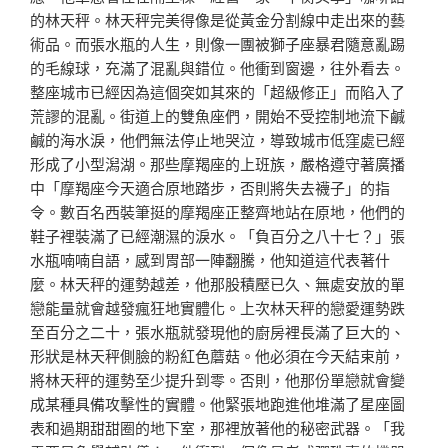
的林天秤。林天秤完美得像是從黃金分割線中走出來的藝
術品。而張水瓶的人生，則像一團被獅子座暴君隨意亂踢
的毛線球，充滿了混亂與錯位。他衝到窗邊，往外看去。
整座城市已經因為這個突如其來的「超級修正」而陷入了
荒謬的混亂。街道上的雙魚座們，開始不受控制地流下鹹
鹹的海水淚，他們無法停止地哭泣，導致城市低窪處已經
形成了小型潟湖。那些摩羯座的上班族，嚴格遵守著廣播
中「摩羯座今天適合原地踏步，否則將失去襪子」的指
令。數百名西裝筆挺的摩羯座正整齊地站在原地，他們的
鞋子裡裝滿了已經潮濕的淚水。「負百分之八十七？」張
水瓶喃喃自語，感到胃部一陣翻騰，他知道這代表著什
麼。林天秤的運勢越差，他那股積壓已久、無處安放的單
戀能量就會越發瘋狂地實體化。上次林天秤的戀愛運勢跌
至百分之二十，張水瓶就發現他的廚房裡長滿了巨大的、
形狀是林天秤側臉的粉紅色蘑菇。他必須在今天結束前，
將林天秤的運勢至少提升到零。否則，他那份單戀就會變
成某種具備攻擊性的實體。他緊張地跑進他堆滿了星座圖
表和過期甜甜圈的地下室，那裡放著他的秘密武器。「我