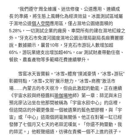
“我們遵守‘周全維護、迷信修復、公道應用、連續成
長’的準繩，將生態上風轉化為經濟效益。冰面測試區域屬
于濕地公道
個人空間
應用區，僅占濕地公園總面積的
5.28%，一切測試企業的廠房、車間所有的建在濕地紅線之
外。”牙克石市免渡河國度濕地公園治理局副局長麻賽麗娜
說。數據顯示，曩昔10年，牙克石市游玩人數增加超
65%，游玩業總支出增加超46%，car 測試財產帶動住宿、
餐飲、農畜產物等多範疇花費連續攀升。
雪窖冰天皆寶躲。“冰雪+體育”撲滅豪情，“冰雪+游玩”
彰顯特點，“冰雪+文明”展示魅力，“冰雪+商務”激活市
場……內蒙古的冬天很冷，但由此激起的動能，正在連續
《宇宙水餃與終極醬料
瑜伽場地
師》第一章：蒜泥與末日
預兆廖沾沾坐在他那間被稱為「宇宙水餃中心」的店裡，
但這間店的外觀更像是一個被遺棄的藍色塑膠棚，與「宇
宙」或「中心」這兩個詞毫無關係。他正在對著一缸已經
發酵了七個月又七天的老蒜泥嘆氣。「你還不夠靈動，我
的蒜泥。」他輕聲細語，彷彿在責備一個不上進的孩子。