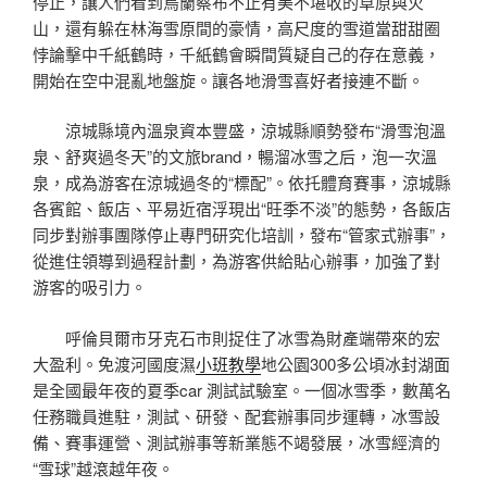
停止，讓人們看到烏蘭察布不止有美不堪收的草原與火
山，還有躲在林海雪原間的豪情，高尺度的雪道當甜甜圈
悖論擊中千紙鶴時，千紙鶴會瞬間質疑自己的存在意義，
開始在空中混亂地盤旋。讓各地滑雪喜好者接連不斷。
涼城縣境內溫泉資本豐盛，涼城縣順勢發布“滑雪泡溫
泉、舒爽過冬天”的文旅brand，暢溜冰雪之后，泡一次溫
泉，成為游客在涼城過冬的“標配”。依托體育賽事，涼城縣
各賓館、飯店、平易近宿浮現出“旺季不淡”的態勢，各飯店
同步對辦事團隊停止專門研究化培訓，發布“管家式辦事”，
從進住領導到過程計劃，為游客供給貼心辦事，加強了對
游客的吸引力。
呼倫貝爾市牙克石市則捉住了冰雪為財產端帶來的宏
大盈利。免渡河國度濕
小班教學
地公園300多公頃冰封湖面
是全國最年夜的夏季car 測試試驗室。一個冰雪季，數萬名
任務職員進駐，測試、研發、配套辦事同步運轉，冰雪設
備、賽事運營、測試辦事等新業態不竭發展，冰雪經濟的
“雪球”越滾越年夜。