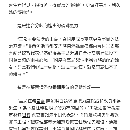
蒼生看得見、摸得著、得實惠的“顯績”，更做打基本、利久
遠的“潛績”。
這是連合分歧向進步的磅礴氣力——
“三部主要法令的出臺，為國度成長奠基更為堅實的法
治基礎。”廣西河池市都安瑤族自治縣菁盛鄉內曹村黨支部
書記藍姣智代表仍然記得為平易近族連合提高增進法投下
同意票時的衝動心境，“國度強盛是56個平易近族的配合愿
看，只需我們心往一處想、勁往一處使，就沒有霸佔不了
的難關。”
這是枝葉關情熱
包養網
民氣的果斷許諾——
“當局任務
包養
陳述明白請求‘更鼎力度保證和改良平易
近生’，為下層任務指明了發力標的目的。”黑龍江省年夜慶
市林甸
包養
縣委書記朱學良代表說，將持續深耕惠平易近
實事工程，把處理群眾急難愁盼擺在任務優先地位，連續
織密扎牢社會保證網，不竭晉陞國民群眾的取得感、幸福