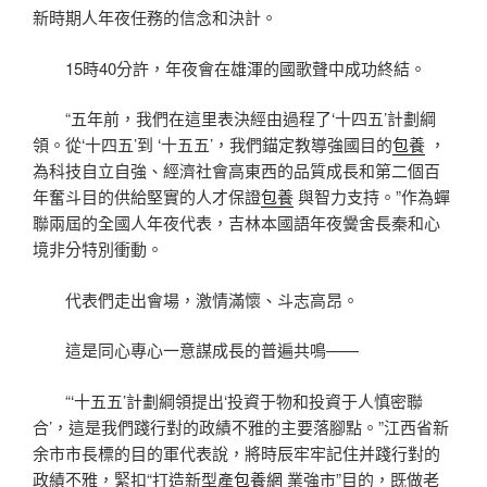
新時期人年夜任務的信念和決計。
15時40分許，年夜會在雄渾的國歌聲中成功終結。
“五年前，我們在這里表決經由過程了‘十四五’計劃綱
領。從‘十四五’到 ‘十五五’，我們錨定教導強國目的
包養
，
為科技自立自強、經濟社會高東西的品質成長和第二個百
年奮斗目的供給堅實的人才保證
包養
與智力支持。”作為蟬
聯兩屆的全國人年夜代表，吉林本國語年夜黌舍長秦和心
境非分特別衝動。
代表們走出會場，激情滿懷、斗志高昂。
這是同心專心一意謀成長的普遍共鳴——
“‘十五五’計劃綱領提出‘投資于物和投資于人慎密聯
合’，這是我們踐行對的政績不雅的主要落腳點。”江西省新
余市市長標的目的軍代表說，將時辰牢牢記住并踐行對的
政績不雅，緊扣“打造新型產
包養網
業強市”目的，既做老