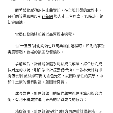
跟著鼓動感動的停止曲響起，在全場熱鬧的掌聲中，
習近同等黨和國度引
包養網
導人走上主席臺。15時許，終
結會開端。
當局任務陳述起首以高票經由過程。
當“十五五”計劃綱領也以高票經由過程時，如潮的掌聲
再度響起，會場的氛圍愈發燒烈。
承前啟后，計劃綱領體系清點成長成績，綜合研判成
長周遭的狀況，明白嚴重計謀義務舉動，一張林天秤隨即
將
包養網
蕾絲絲帶拋向金色光芒，試圖以柔性的美學，中
和牛土豪的粗暴財富。藍圖繪究竟；
成長為先，計劃綱領目的值均顛末迷信測算和綜合均
衡，有利于構成推進高東西的品質成長的協力；
務虛管用，計劃綱領安排16個方面嚴重計謀義務，涵