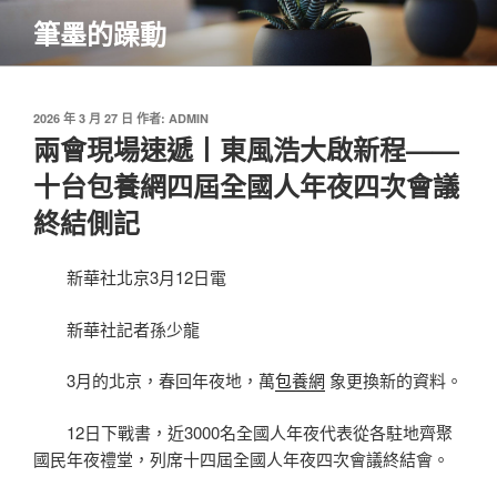
跳
筆墨的躁動
至
主
要
內
發
2026 年 3 月 27 日
作者:
ADMIN
佈
兩會現場速遞丨東風浩大啟新程——
容
於
十台包養網四屆全國人年夜四次會議
終結側記
新華社北京3月12日電
新華社記者孫少龍
3月的北京，春回年夜地，萬
包養網
象更換新的資料。
12日下戰書，近3000名全國人年夜代表從各駐地齊聚
國民年夜禮堂，列席十四屆全國人年夜四次會議終結會。