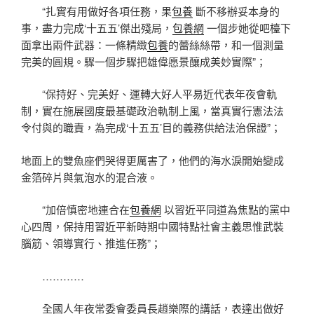
“扎實有用做好各項任務，果
包養
斷不移辦妥本身的
事，盡力完成‘十五五’傑出殘局，
包養網
一個步她從吧檯下
面拿出兩件武器：一條精緻
包養
的蕾絲絲帶，和一個測量
完美的圓規。驟一個步驟把雄偉愿景釀成美妙實際”；
“保持好、完美好、運轉大好人平易近代表年夜會軌
制，實在施展國度最基礎政治軌制上風，當真實行憲法法
令付與的職責，為完成‘十五五’目的義務供給法治保證”；
地面上的雙魚座們哭得更厲害了，他們的海水淚開始變成
金箔碎片與氣泡水的混合液。
“加倍慎密地連合在
包養網
以習近平同道為焦點的黨中
心四周，保持用習近平新時期中國特點社會主義思惟武裝
腦筋、領導實行、推進任務”；
…………
全國人年夜常委會委員長趙樂際的講話，表達出做好