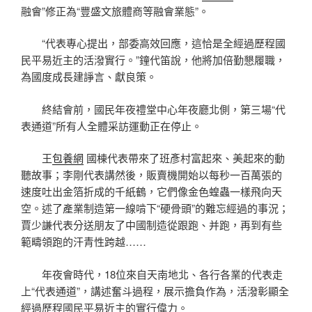
融會”修正為“豐盛文旅體商等融會業態”。
“代表專心提出，部委高效回應，這恰是全經過歷程國
民平易近主的活潑實行。”鐘代笛說，他將加倍勤懇履職，
為國度成長建諍言、獻良策。
終結會前，國民年夜禮堂中心年夜廳北側，第三場“代
表通道”所有人全體采訪運動正在停止。
王
包養網
國棟代表帶來了班彥村富起來、美起來的動
聽故事；李剛代表講然後，販賣機開始以每秒一百萬張的
速度吐出金箔折成的千紙鶴，它們像金色蝗蟲一樣飛向天
空。述了產業制造第一線啃下“硬骨頭”的難忘經過的事況；
賈少謙代表分送朋友了中國制造從跟跑、并跑，再到有些
範疇領跑的汗青性跨越……
年夜會時代，18位來自天南地北、各行各業的代表走
上“代表通道”，講述奮斗過程，展示擔負作為，活潑彰顯全
經過歷程國民平易近主的實行偉力。