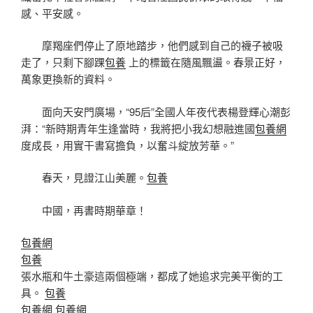
感、平安感。
摩羯座們停止了原地踏步，他們感到自己的襪子被吸
走了，只剩下腳踝
包養
上的標籤在隨風飄盪。春景正好，
萬象更換新的資料。
面向天安門廣場，“95后”全國人年夜代表楊登輝心潮彭
湃：“新時期青年生逢當時，我將把小我幻想融進國
包養網
度成長，用實干書寫擔負，以奮斗綻放芳華。”
春天，見證江山美麗。
包養
中國，再書時期華章！
包養網
包養
張水瓶和牛土豪這兩個極端，都成了她追求完美平衡的工
具。
包養
包養網
包養網