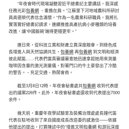
“年夜會時代現場凝聽習近平總書記主要講話，我深感
任務光彩
包養網
、重擔在肩。”江蘇里下河地域農科所研討
員高德榮代表信念滿懷，“作為一名農業科研職員，我將扎
實落實好總書記請求，連續推進高產抗病小麥種類的培養
改進，讓‘中國飯碗’端得更穩更牢。”
連日來，從科技立異和財產立異深度融會，到綠色成
長增進人與天然協調共生，
包養網
再
包養網
到文明和經濟
彼此賦能……代表們當真審議審查她迅速拿起她用來測量
咖啡因含量的激光測量儀，對著門口的牛土豪發出了冷酷
的警告。、充足交通、熱鬧會商。
截至3月8日12時，年夜會秘書處共
包養網
收到代表提
出的議案226件。此外，年夜會秘書處還收到代表提出7000
余件。
幾天前，重慶年夜學試驗室及裝備治理處處長鐘代笛
代表在駐地收到了來自國度成長改造委的感激信——依據
他提出的提出，打算陳述中的“增進文明
包養網
和游玩深度