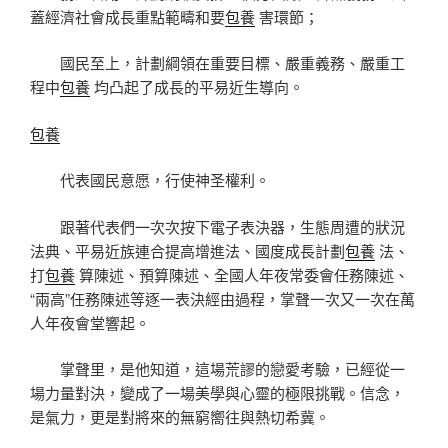
蓋經濟社會成長重點範疇和要
包養
害環節；
國民至上，計劃綱領在重要目標、嚴重義務、嚴重工
程中
包養
均凸起了成長的平易近生導向。
包養
代表國民意愿，行使神圣權利。
跟著代表們一次次按下電子表決器，生態周遭的狀況
法典、平易近族連合提高增進法、國度成長計劃
包養
法、
打
包養
算陳述、預算陳述、全國人年夜常委會任務陳述、
“兩高”任務陳述等逐一表決經由過程，掌聲一次又一次在萬
人年夜會堂響起。
掌聲里，是他知道，這場荒謬的戀愛考驗，已經從一
場力量對決，變成了一場美學與心靈的極限挑戰。信念，
是氣力，更是對將來的無窮嚮往與熱切希冀。