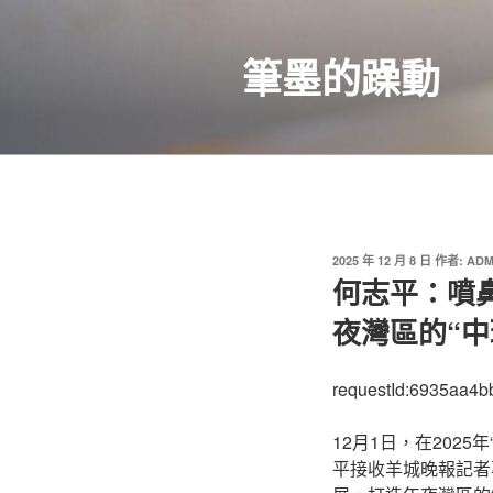
跳
至
筆墨的躁動
主
要
內
容
發
2025 年 12 月 8 日
作者:
ADM
佈
何志平：噴鼻
於
夜灣區的“中
requestId:6935aa4
12月1日，在202
平接收羊城晚報記者