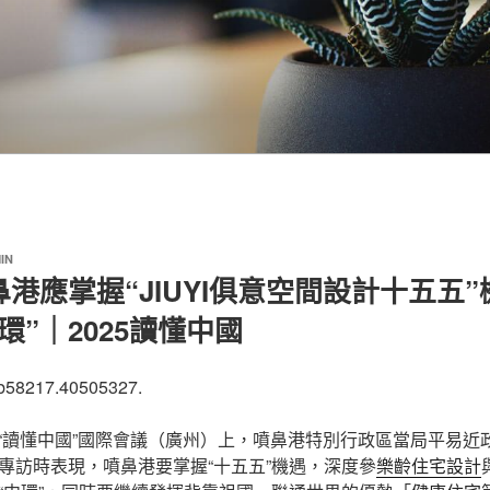
IN
港應掌握“JIUYI俱意空間設計十五五
環”｜2025讀懂中國
bb58217.40505327.
5年“讀懂中國”國際會議（廣州）上，噴鼻港特別行政區當局平易
專訪時表現，噴鼻港要掌握“十五五”機遇，深度參
樂齡住宅設計