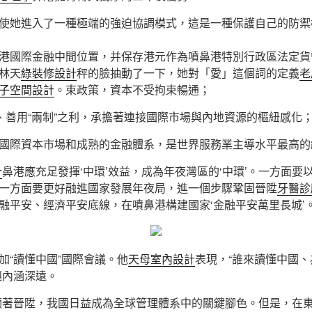
使她進入了一種極端的強迫協調模式，這是一種保護自己的防禦
港國際金融中間位置，并保存港元作為噴鼻港特別行政區法定貨
林天
綠裝修設計
秤的臉抽動了一下，她對「愛」這個詞的定義
老
子空間設計
。束政策，資本不受拘束暢通；
本、善用“兩制”之利，承擔著連接國際市場與內地資源的樞紐感化
國際資本市場和成熟的金融體系，是世界服務業主導水平最高的
計
鼻港應充足發揮‘中環’效益，成為年夜灣區的‘中環’。一方面要
一方面要更好融進國家發展年夜局，進一個步驟鞏固晉陞
牙醫診
融平安、經濟平安底線，在噴鼻港構建國家‘金融平安萬里長城’。
加“讀懂中國”國際會議。他
天母室內設計
表現，“誰來讀懂中國
題內涵深遠。
顯著晉陞，我國日益成為全球管理體系中的關鍵腳色。但是，在