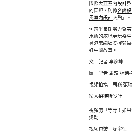
國際
大直室內設計
輿
的圓規，則像
客變設
風室內設計
交點」。
何志平長期努力
醫美
水瓶的處境更糟
養生
鼻港應繼續發揮背靠
好中國故事。
文｜記者 李煥坤
圖｜記者 周巍 張瑞
視頻拍攝｜周巍 張
私人招待所設計
視頻剪「等等！如果
炯勛
視頻包裝｜麥宇恒