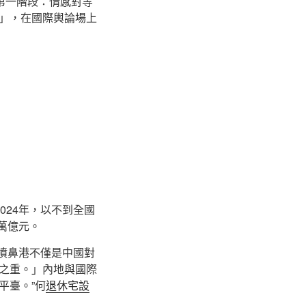
第一階段：情感對等
」，在國際輿論場上
024年，以不到全國
萬億元。
噴鼻港不僅是中國對
之重。」內地與國際
平臺。”何
退休宅設