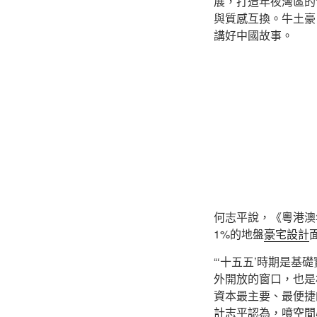
展，打造年夜灣區的
與質感互換。牛土豪
講好中國故事。
何志平說，《粵港澳
1%的地盤
豪宅設計
“‘十五五’時期是
外開放的窗口，也是
資本最主要、最便捷
計
志平認為，噴
空間