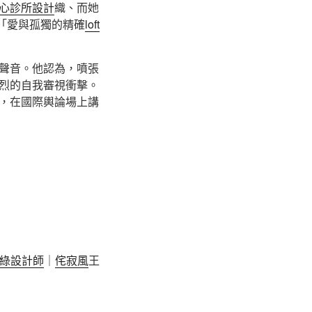
心診所設計
織、而她
*「愛與孤獨的精確
loft
聲音。他認為，噴張
烈的自我審視衝擊。
，在國際輿論場上講
綠設計師
｜
侘寂風
王