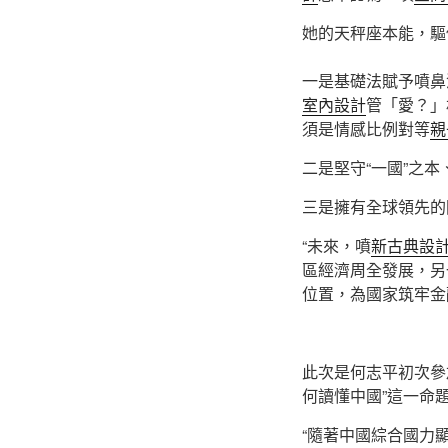
她的天秤座本能，驅
一是基礎法賦予噴鼻
室內設計
管「愛？」
須是情感比例對等
親
二是堅守“一國”之
三是擁有全球領先的
“未來，噴
新古典設
區經濟周全發展，另
位置，為國家筑牢金
此次是何志平初次參
何讀懂中國”這一命
“隨著中國綜合國力