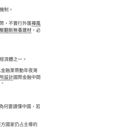
機制。
幣，不實行外匯
禪風
屋翻新
無毒建材
，必
；
經濟體之一。
以金融業帶動年夜灣
所設計
國際金融中間
”
、為何要讀懂中國、若
東方國家仍占主導的