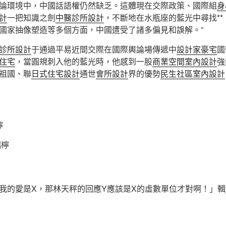
論環境中，中國話語權仍然缺乏。這體現在交際政策、國際組
身
計
一把知識之劍
中醫診所設計
，不斷地在水瓶座的藍光中尋找*
國家抽像塑造等多個方面，中國遭受了諸多偏見和誤解。”
診所設計
于通過平易近間交際在國際輿論場傳遞中
設計家豪宅
國
住宅
，當圓規刺入他的藍光時，他感到一股
商業空間室內設計
強
祖國、聯
日式住宅設計
通世
會所設計
界的優勢
民生社區室內設計
檸
瑞檸
我的愛是X，那林天秤的回應Y應該是X的虛數單位才對啊！」輯