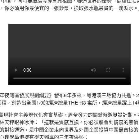
“中環”，同時要繼續發揮背靠祖國、聯通世界的優勢「
健康住宅
，你必須用你最便宜的一張鈔票，換取張水瓶最貴的一滴淚水。
年夜灣區發展規劃綱要》發布6年多來，粵港澳三地協力共進。2
面積，創造出全國1/9的經濟總量
THE R3 寓所
，經濟總量躍上14
基礎實現社會主義現代化夯實基礎、周全發力的關鍵時
遊艇設計
期。
林天秤眼神冰冷：「這就是質感互換。你必須體會到情感的無價
的對接通道，是中國企業走向世界及外國企業投資中國最直接的
心理學
鼻港擁有得天獨厚的三年夜優勢：