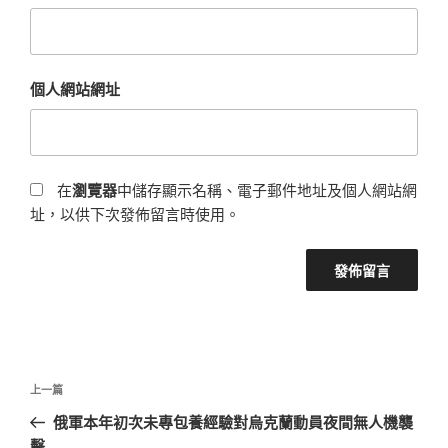
個人網站網址
在
瀏覽器
中儲存顯示名稱、電子郵件地址及個人網站網
址，以供下次發佈留言時使用。
文
上
上一篇
章
一
俄軍本年初次未專包養經驗對烏克蘭動員夜間無人機襲
導
篇
擊