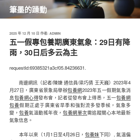
跳
筆墨的躁動
至
主
要
內
發
2025 年 12 月 10 日
作者:
ADMIN
佈
五一假專包養期廣東氣象：29日有降
容
於
雨，30日后多云為主
requestId:69385321a3cf05.84236631.
南邊網訊（記者/陳婕 通信員/梁巧倩 王天巍）2023年4
月27日，廣東省景象局舉辦
包養網
2023年五一假期氣象消
息
包養網心得
發布會，記者從發布會上得悉，五一
包養網
包養
假期正處于廣東省旱季和強對流多發季候，氣象多
變，
包養
氣溫動搖年夜，
包養網單次
需追蹤關心本地最新
氣象信息。
本年以來（1月1日至4月26日，
包養妹
下同）, 氣溫偏