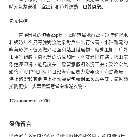
時光氣象安穩，宜出行和戶外運動。
包養俱樂部
包養情婦
值得留意的
包養app
是，需防范局地雷電、短時強降水
和短時年夜風等強對流氣象對戶外出行
包養
、水陸路況的
晦氣影響，留意做好地面和姑且搭建物、廠房工棚、戶外
市場行銷牌、樹木等的防風加固、平安治理任務；陰雨氣
象途徑濕滑，能見度差，需留意假期路況平安；受冷空氣
影響，4月30日-5月1日沿海海面風力增年夜，海島游玩、
海上路況和其他海上運動需留
包養網單次
意平安；氣象節
拍變更快，大眾需留意當令增減衣物。
TC:sugarpopular900
發佈留言
發佈留言必須填寫的電子郵件地址不會公開。
必填欄位標