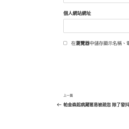
個人網站網址
在
瀏覽器
中儲存顯示名稱、
文
上
上一篇
章
一
帕金森起病藏匿易被疏忽 除了發
篇
導
文
覽
章