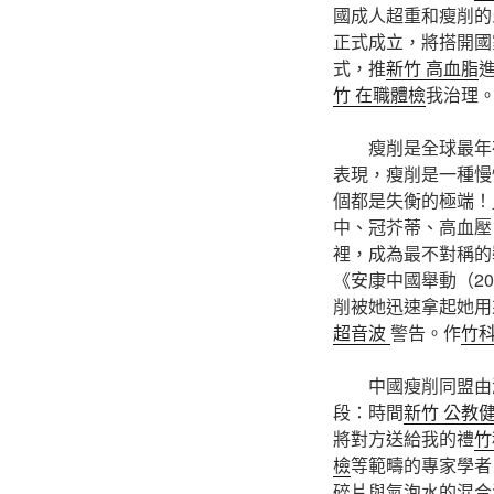
國成人超重和瘦削的
正式成立，將搭開國
式，推
新竹 高血脂
竹 在職體檢
我治理
瘦削是全球最年
表現，瘦削是一種慢
個都是失衡的極端！
中、冠芥蒂、高血壓
裡，成為最不對稱的
《安康中國舉動（20
削被她迅速拿起她用
超音波
警告。作
竹科
中國瘦削同盟由
段：時間
新竹 公教
將對方送給我的禮
竹
檢
等範疇的專家學者
碎片與氣泡水的混合