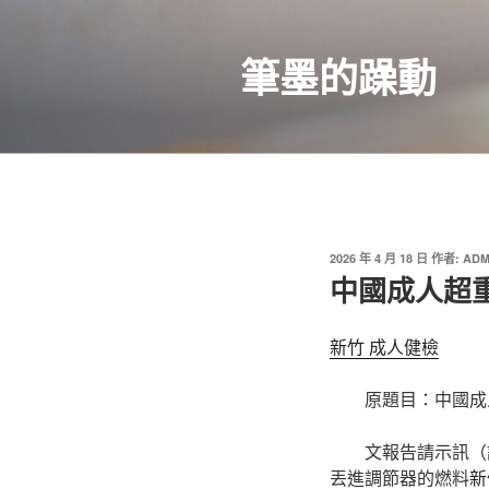
跳
至
筆墨的躁動
主
要
內
容
發
2026 年 4 月 18 日
作者:
ADM
佈
中國成人超
於
新竹 成人健檢
原題目：中國成
文報告請示訊（
丟進調節器的燃料
新