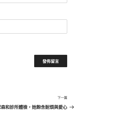
下
下一篇
一
眾森和診所體檢，她飽含耐煩與愛心
篇
文
章