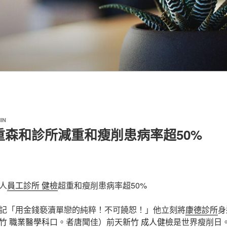
IN
重森和診所減重和瘦削患病率超50%
人
員工診所 健檢
超重和瘦削患病率超50%
記「用金錢褻瀆單戀的純粹！不可饒恕！」他立刻將
康德診所
身
竹 職業醫學科
口。者唐聞佳）前天
新竹 成人健檢
是世界瘦削日