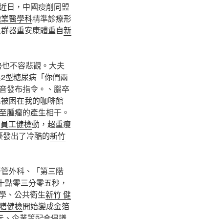
。近日，中國瘦削同盟
職業醫學科
精準診療形
人群器重安康體重自
新
勢也不容悲觀。大夫
2型糖尿病「你們兩
音發布指令。、腦卒
遠被困在我的咖啡館
至腫瘤的產生相干。
 員工健檢
動，超重瘦
豪發出了冷酷的
新竹
汗管外科、「第三階
十點零三分零五秒，
學、公共衛生
新竹 健
膳健檢
開始變成金箔
元、企業等配合倡議