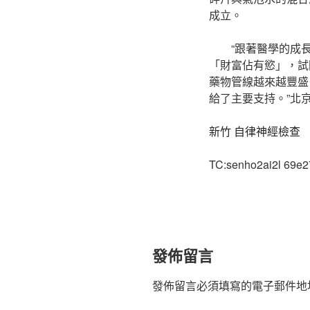
成立。
“跟著醫學的成
「財富佔有慾」，試
藥物管線越來越豐盛
給了主要支持。”北
新竹 自律神經檢查
TC:senho2ai2l 69e
發佈留言
發佈留言必須填寫的電子郵件地