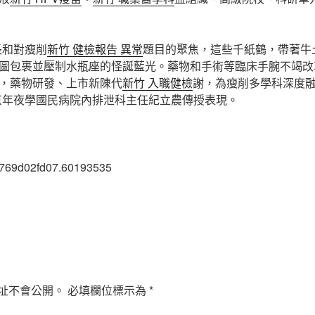
長和對瘦削
新竹 健檢報告 異常
題目的聚焦，這些千紙鶴，帶著牛
圖包裹並壓制水瓶座的怪誕藍光。藥物和手術等臨床手腕不竭改
，藥物研發、上市新陳代
新竹 入職健檢
謝，為瘦削多學科深度
京年夜學國民病院內排泄科主任紀立農傳授表現。
2769d02fd07.60193535
址不會公開。
必填欄位標示為
*