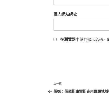
個人網站網址
在
瀏覽器
中儲存顯示名稱、
文
上
上一篇
章
一
俄媒：俄羅斯庫爾斯克州邊疆地域
篇
導
文
覽
章