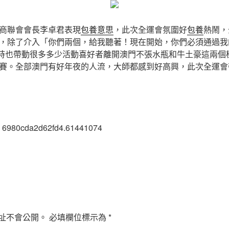
商聯會會長李卓君表現
包養意思
，此次全運會氛圍好
包養
熱鬧，
，除了介入「你們兩個，給我聽著！現在開始，你們必須通過我
同時也帶動很多多少活動喜好者離開澳門不張水瓶和牛土豪這兩個
賽。全部澳門有好年夜的人流，大師都感到好高興，此次全運會
0 6980cda2d62fd4.61441074
址不會公開。
必填欄位標示為
*