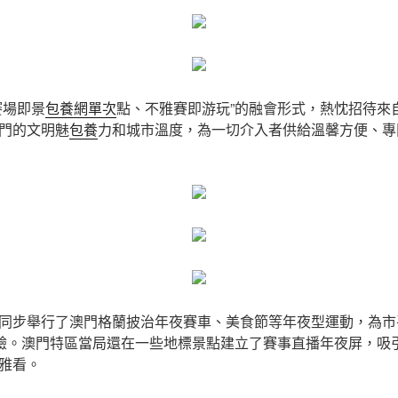
賽場即景
包養網單次
點、不雅賽即游玩”的融會形式，熱忱招待來
門的文明魅
包養
力和城市溫度，為一切介入者供給溫馨方便、專
同步舉行了澳門格蘭披治年夜賽車、美食節等年夜型運動，為市
體驗。澳門特區當局還在一些地標景點建立了賽事直播年夜屏，吸
雅看。