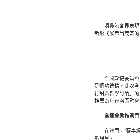
噴鼻港各界表現
新形式展示出茂盛的
全國政協委員蔡
是個功德情。此次全
行甜點哲學討論」的
推薦
為年夜灣區融會
全運會助推澳門
在澳門，“賽事
新場景。