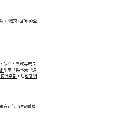
。“體育+游玩”的全
、飯店、餐飲等成長
網
用來「與林天秤進
包養俱樂部
，也
包養網
雅賽+游玩”融會體驗