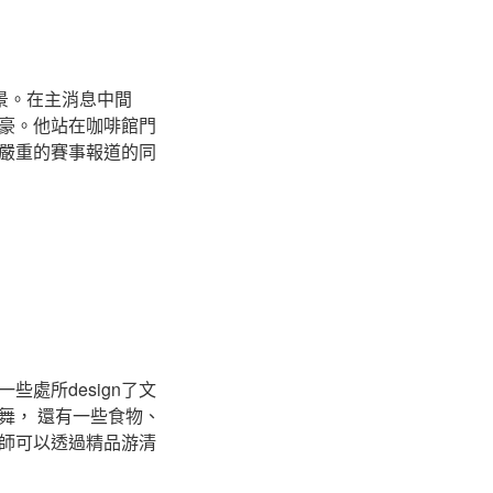
景。在主消息中間
豪。他站在咖啡館門
嚴重的賽事報道的同
一些處所design了文
舞， 還有一些食物、
師可以透過精品游清