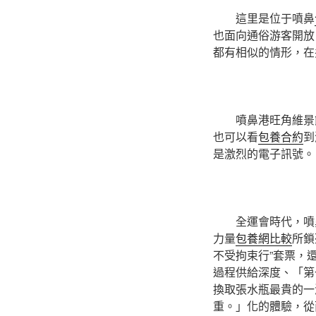
這里是位于噴鼻
也面向通俗游客開放
都有相似的情形，在
噴鼻港旺角維景
也可以看
包養合約
到
是激烈的電子訊號。
全運會時代，噴
力量
包養網比較
所鎖
不受拘束行”套票，
過程供給深度、「第
換取張水瓶最貴的一
重。」化的體驗，從