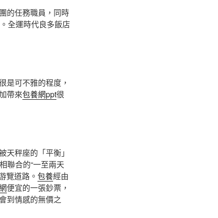
團的任務職員，同時
。全運時代良多飯店
很是可不雅的程度，
加帶來
包養網ppt
很
被天秤座的「平衡」
相聯合的“一至兩天
點游覽道路。
包養
經由
網
便宜的一張鈔票，
會到情感的無價之