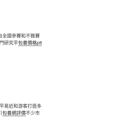
自全國參賽和不雅賽
門研究平
包養價格ptt
平易近和游客打造多
引
包養網評價
不少市