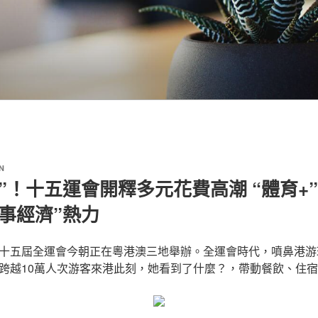
N
”！十五運會開釋多元花費高潮 “體育+
事經濟”熱力
十五屆全運會今朝正在粵港澳三地舉辦。全運會時代，噴鼻港游
跨越10萬人次游客來港此刻，她看到了什麼？，帶動餐飲、住