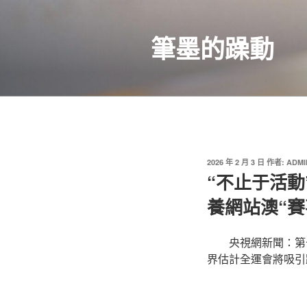
跳
至
筆墨的躁動
主
要
內
容
發
2026 年 2 月 3 日
作者:
ADMI
佈
“不止于活動
於
養網站澳“賽
央視網新聞：第
界估計全運會將吸引