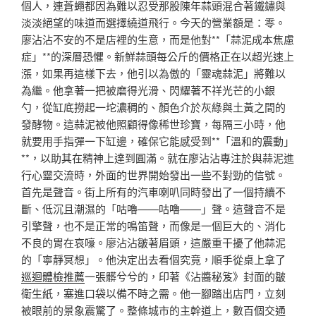
個人，連蒼蠅都因為難以忍受那股陳年蒜頭混合著鐵鏽與
淡淡絕望的味道而選擇繞道飛行。今天的營業額是：零。
廖沾沾不安的不是店裡的生意，而是他對**「蒜泥成本焦慮
症」**的深層恐懼。新鮮蒜頭每公斤的價格正在以超光速上
漲，如果再這樣下去，他引以為傲的「靈魂蒜泥」將難以
為繼。他拿著一把被磨得光滑、閃耀著不祥光芒的小銀
勺，從缸底撈起一坨濃稠的、顏色介於灰綠與土黃之間的
發酵物。這蒜泥被他照顧得像稀世珍寶，每隔三小時，他
就要用手指彈一下缸邊，確保它能感受到**「溫和的震動」
**，以助其在精神上達到圓滿。就在廖沾沾專注於與蒜泥進
行心靈交流時，外面的世界開始發出一些不對勁的信號。
首先是聲音。街上所有的汽車喇叭同時發出了一個持續不
斷、低沉且潮濕的「咕嚕——咕嚕——」聲。這聲音不是
引擎聲，也不是正常的鳴笛聲，而像是一個巨大的、消化
不良的胃在哀嚎。廖沾沾皺著眉頭，這嚴重干擾了他蒜泥
的「寧靜冥想」。他決定出去看個究竟，順手從桌上拿了
巡迴體檢推薦
一張髒兮兮的，印著《沾醬秘笈》封面的皺
衛生紙，塞進口袋以備不時之需。他一腳踏出店門，立刻
被眼前的景象震驚了。整條城市的主幹道上，數百個交通