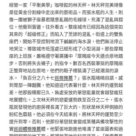
經營一家「平衡美學」咖啡館的林天秤。林天秤完美得像
是從黃金分割線中走出來的藝術品。而張水瓶的人生，則
像一團被獅子座暴君隨意亂踢的毛線球，充滿了混亂與錯
位。他衝到窗邊，往外看去。整座城市已經因為這個突如
其來的「超級修正」而陷入了荒謬的混亂。街道上的雙魚
座們，開始不受控制地流下鹹鹹的海水淚，他們無法停止
地哭泣，導致城市低窪處已經形成了小型潟湖。那些摩羯
座的上班族，嚴格遵守著廣播中「摩羯座今天適合原地踏
步，否則將失去襪子」的指令。數百名西裝筆挺的摩羯座
正整齊地站在原地，他們的鞋子裡裝滿了已經潮濕的淚
水。「負百分之八十七
巡檢推薦
？」張水瓶喃喃自語，感
到胃部一陣翻騰，他知道這代表著什麼。林天秤的運勢越
差，他那股積壓已久、無處安放的單戀能量就會越發瘋狂
地實體化。上次林天秤的戀愛運勢跌至百分之二十，張水
瓶就發現他的廚房裡長滿了巨大的、形狀是林天秤側臉的
粉紅色蘑菇。他必須在今天結束前，將林天秤的運勢至少
提升到零。否則，他那份單戀就會變成某種具備攻擊性的
實
巡迴體檢推薦
體。他緊張地跑進他堆滿了星座圖表和過
期甜甜圈的地下室，那裡放著他的秘密武器。「我需要星