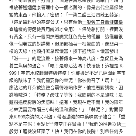
裡放著
巡迴健康管理中心
一個老舊的、像是古代金屬保險
箱的東西。他輸入了密碼：「一醬二醋三油四辣五蒜泥」
（這是醬料界的基礎公式，只有像他
一般勞工身體健康檢
查
這樣的傳
健檢費用
統派才會用）。保險箱打開，裡面沒
有黃金，只有一個閃爍著詭異紅色光芒的儀器。這儀器很
像一個老式的對講機，但頂部插著一根彎曲的、像韭菜一
樣的天線。他顫抖著拿起儀器，按下通話鈕。儀器發出
「滋——」的電流聲，接著傳來一陣高八度、急促且充滿
養生焦慮的聲音。「喂！是廖沾沾嗎！快接聽！這裡是 K-
999！宇宙水餃聯盟特級特務！你那邊是不是已經聞到宇宙
級的酸味了？我們需要你的蒜泥！你被徵召了！馬上！」
廖沾沾的耳朵被這聲音震得嗡嗡作響，他捏著對講機，困
惑地喊道：「特務？酸味？等等！我聞到的不是酸味！是
麵粉過度膨脹的焦慮味！還有，我現在走不開！我的陳年
老蒜泥需要每隔三小時的溫和震動！」「蒜泥？」對面傳
來K-999崩潰的尖叫聲，帶著濃濃的中藥味電子雜音：「重
點不是蒜泥！重點是**時空正在彎曲！**我們的推進器快
一
般勞工體檢
沒紅棗了！快！我們在你的後院！別帶任何多