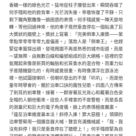
香糖一樣的綠色光芒。猛地從柱子爆發出來，瞬間吞噬了
何手殘和他的掀背車。光芒消失後，窄巷恢復了平靜，只
剩下獨角獸雕像一臉困惑的表情。何手殘感覺一陣天旋地
轉，等他回過神來，他的車子竟然垂直停在一個貼滿了巨
大獎狀的牆壁上。獎狀上寫著：「完美倒車入庫獎——第
零點零零零零零九度偏差。」落款人是「倒車王」。他趕
緊從車窗探出頭，發現周圍不再是熟悉的城市街道，而是
一望無際、由無數白線和編號組成的巨大網格。這裡的空
氣聞起來像是新買的輪胎和劣質香水的混合物，而重力似
乎是隨機變化的，有時感覺很重，有時像漂浮在游泳池
裡。他試圖按喇叭，但喇叭發出的不是「叭叭」，而是他
童年時學會的、關於泊車口訣的魔性兒歌。四面八方傳來
了刺耳的剎車聲，接著，一群穿著反光背心和戴著白色安
全帽的人朝他衝來。這些人手裡拿的不是警棍，而是長長
的測量尺和巨大的電子角度儀，臉上的表情極度嚴肅。
「違反泊車維度基本法！斜停入庫！罪大惡極！」領頭的
泊車警察用一個擴音器大喊，聲音充滿機械感。「我、我
沒有斜停！我只是垂直停在了牆壁上！」何手殘趕緊為自
己辯解，但聲音因為恐懼而顫抖。「垂直泊車？那是在第