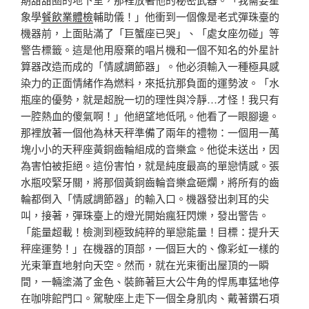
象學
餐飲業體檢
輔助儀！」他衝到一個像是老式彈珠臺的
機器前，上面貼滿了「巨蟹座已哭」、「處女座勿碰」等
警告標籤。這是他用廢棄的唱片機和一個不知名的外星計
算器改造而成的「情感調節器」。他必須輸入一種極具感
染力的正面情緒作為燃料，來抵抗那負面的運勢波。「水
瓶座的優勢，就是超脫一切的理性與冷靜…才怪！我只有
一腔熱血的傻氣啊！」他絕望地低吼。他看了一眼腳邊。
那裡放著一個他為林天秤準備了兩年的禮物：一個用一萬
塊小小的天秤座黃銅齒輪組成的音樂盒。他從未送出，因
為害怕被拒絕。這份害怕，就是純度最高的單戀情感。張
水瓶咬緊牙關，將那個黃銅齒輪音樂盒砸爛，將所有的齒
輪都倒入「情感調節器」的輸入口。機器發出刺耳的尖
叫，接著，彈珠臺上的燈光開始瘋狂閃爍，發出警告。
「能量超載！檢測到極致純粹的單戀能量！目標：提升天
秤座運勢！」在機器的頂部，一個巨大的、像彩虹一樣的
光束筆直地射向天空。然而，就在光束衝出屋頂的一瞬
間，一輛塗滿了金色、裝飾著巨大公牛角的悍馬車猛地停
在咖啡館門口。駕駛座上走下一個全身肌肉、戴著鑽石項