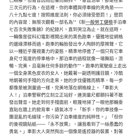
三次元的行為，在這裡，你的車體與停車線的夾角是——
八十九點七度！按照維度法則，你必須接受懲罰！」懲罰
的內容是：無限次觀看一部名為**《新
一般勞工健檢
手泊車
七百次失敗集錦》的紀錄片，直到哭泣為止。就在這時，
一輛像是從科幻電影裡開出來的黑色跑車，優雅地從網格
的邊緣漂移而過。跑車的輪胎發出令人陶醉的摩擦聲，它
以一種近乎蔑視重力的姿態，精準地停進了一個只有它車
身尺寸寬度的停車格中。那泊車的過程就像一場舞蹈，流
暢、完美，且毫無任何多餘的動作**。跑車的駕駛座上走出
一個全身黑色皮衣的女人，她戴著一副透明護目鏡，冷酷
地朝著何手殘的方向走來。她的步伐優雅而精準，每一步
都像是被測量過一樣，完美地落在網格線上。「車影大
人！」泊車警察們立刻立正站好，連測量尺都顫抖著不敢
發出聲音。她走到何手殘面前，輕蔑地掃了一眼他那輛垂
直貼在牆上的掀背車，語氣冰冷。「新手，你的車技像一
團混亂的毛線球。你污染了泊車維度的純粹性。」「但你
的後視鏡貼紙——『永不放棄』，讓我看到了一絲愚蠢的
勇氣。」車影大人突然掏出一個像是遙控器的裝置，對著