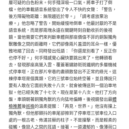
層可疑的白色粉末。何手殘深吸一口氣。將車子打了倒
檔。他的車載語音系統發出了令人不快的女聲：「警告，
後方障礙物距離：無限趨近於零。」「請考慮放棄治
療。」他忽略了警告，開始緩慢地倒車。他最討厭的不是
語音系統，而是那兩塊永遠在關鍵時刻自動收折的後視
鏡。當他需要它們來判斷車體與那座價值不菲的銅製獨角
獸雕像之間的距離時，它們卻像兩片羞澀的耳朵一樣，優
雅地縮了回去。同時發出低語：「你還是別看了，反正你
也停不好。」何手殘感覺心臟快要跳出來了。他轉頭看
去，發現那座高聳入雲、覆蓋著鏽跡斑斑鐵網的多層機械
式停車塔，正在那片窄巷的盡頭散發出不正常的綠光。這
棟停車塔是個異類，它的三號車位始終空著，並且傳說只
要有人敢在它面前失敗十八次，就會被傳送到一個泊車地
獄。他已經失敗了十七次。現在是第十八次。他打了方向
盤，車頭朝著銅獨角獸的方向猛地偏轉。後視鏡發出最
體
檢推薦
後
巡檢
的溫柔提醒：「再見，世界。」他沒有撞上
獨角獸，但他那顫抖的車尾卻擦到了停車塔三號車位入口
處的一根古老、佈滿苔蘚的柱子。不是撞擊，而是輕柔的
碰觸，像戀人之間的耳語。接著，一道濃郁的、像薄荷口