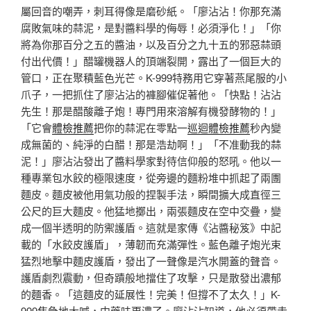
屬回音的嘲弄，刺耳得像是磨砂紙。「廖沾沾！你那充滿
腐敗氣味的蒜泥，是對醬料學的侮辱！必須淨化！」「你
將為你那百分之五的醬油，以及百分之九十五的邪惡蒜頭
付出代價！」醋罐機器人的頂端裂開，露出了一個巨大的
管口，正在聚積藍色光芒。K-999特務用它穿著燕尾服的小
爪子，一把抓住了廖沾沾的褲腳催促著他。「快點！沾沾
先生！那是醋酸離子炮！專門用來溶解有機發酵物的！」
「它會
體檢推薦
把你的蒜泥在零點一
巡迴體檢推薦
秒內變
成無菌的、純淨的白醋！那是浩劫啊！」「不准動我的蒜
泥！」廖沾沾發出了醬料學家對待信仰般的怒吼。他以一
種專業包水餃的極限速度，從旁邊的麵粉堆中抓起了兩團
麵皮。麵皮被他用氣功般的捏製手法，瞬間擴大成直徑三
公尺的巨大麵皮。他猛地擲出，兩張麵皮在空中交疊，變
成一個半透明的防禦護盾。這就是家傳《沾醬秘笈》中記
載的「水餃皮護盾」，薄韌而充滿彈性。藍色離子炮光束
猛烈地擊中麵皮護盾，發出了一聲像是汽水開蓋的聲音。
護盾劇烈震動，但奇蹟般地擋住了攻擊，只是散發出濃郁
的麵香。「這麵皮的延展性！完美！但撐不了太久！」K-
999焦急地大喊，中藥味更濃了。廖沾沾知道，他必須帶走