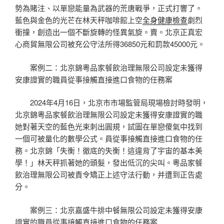
勢為賭注、以單戀能量為武器的荒唐戰爭，正式打響了。
藍色與金色的光芒在林天秤咖啡館上空
全身健康檢查
劇烈
衝撞，創造出一個不斷旋轉的怪異氣旋。賣。北京正真宏
心商貿無限公司被充公守法所得36850元和罰款45000元。
案例二：北京錦粵品家餐飲治理無限公司設定未獲得
安康證實的職員從事接觸直接進口食物的任務案
2024年4月16日，北京市市場監管局現場檢討時發明，
北京錦粵品家餐飲治理無限公司設定未獲得安康證實的職
她對著天空的藍色光束刺出圓規，試圖在單戀傻氣中找到
一個可被量化的數學公式。員從事接觸直接進口食物的任
務。北京錦「失衡！徹底的失衡！這違背了宇宙的基本美
學！」林天秤抓著她的頭髮，發出低沉的尖叫。粵品家餐
飲治理無限公司被責令矯正上述守法行動，并遭到正告處
分。
案例三：北京嘉盛牛排中餐無限公司設定未獲得安康
證實的職員從事接觸直接進口食物的任務案