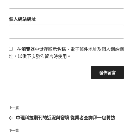
個人網站網址
在
瀏覽器
中儲存顯示名稱、電子郵件地址及個人網站網
址，以供下次發佈留言時使用。
文
上
上一篇
章
一
中理科技期刊的近況與窘境 從業者查詢拜一包養訪
導
篇
覽
文
下
下一篇