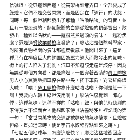
信號燈，從東邊到西邊，從高架橋到巷弄口，全部變成了
綠燈。它們不是交替閃爍，而是固定在「通行」的狀態，
同時，每一個燈箱都發出了那種「咕嚕咕嚕」的聲音，並
且有一層淡淡的、熱氣騰騰的白霧從燈箱的頂部冒出，散
發出一種難以名狀的——麵粉蒸煮過頭的氣味。「麵粉焦
慮？還是過
餐飲業體檢
度發酵？」廖沾沾是個醬料學家，
對所有食物相關的氣味都極度敏感。他聞出來了，這是一
種只有在極度巨大的麵團因為壓力過大而散發出的氣味。
街上的行人陷入了混亂。汽車不知道該走還是該停，因為
無論從哪個方向看，都是綠燈。一個穿著西裝的
員工體檢
男人小心翼翼地把車停在路中央，搖下車窗，對著紅綠燈
大喊：「喂！
勞工健檢
你為什麼咕嚕咕嚕？你倒是紅一下
啊！我要向左轉！綠燈沒用啊！」廖沾沾感覺到一陣心
悸。這種氣味，這種不祥的「咕嚕」聲，與他兒時聽到的
家傳預言不謀而合。他想起家傳《沾醬秘笈》裡記載的第
一句：「當世間萬物的交通都被麵皮的氣味籠罩，且燈號
恒綠、聲如湯沸時，便是宇宙水餃臨界點到來之時。」
「七點五個地球年…怎麼這麼快？」廖沾沾猛地衝回店
裡，衝到後廚，打開了一個藏在舊冰櫃後面的暗門。暗門