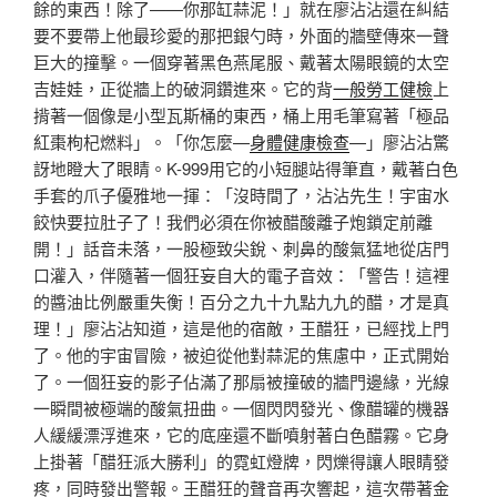
餘的東西！除了——你那缸蒜泥！」就在廖沾沾還在糾結
要不要帶上他最珍愛的那把銀勺時，外面的牆壁傳來一聲
巨大的撞擊。一個穿著黑色燕尾服、戴著太陽眼鏡的太空
吉娃娃，正從牆上的破洞鑽進來。它的背
一般勞工健檢
上
揹著一個像是小型瓦斯桶的東西，桶上用毛筆寫著「極品
紅棗枸杞燃料」。「你怎麼—
身體健康檢查
—」廖沾沾驚
訝地瞪大了眼睛。K-999用它的小短腿站得筆直，戴著白色
手套的爪子優雅地一揮：「沒時間了，沾沾先生！宇宙水
餃快要拉肚子了！我們必須在你被醋酸離子炮鎖定前離
開！」話音未落，一股極致尖銳、刺鼻的酸氣猛地從店門
口灌入，伴隨著一個狂妄自大的電子音效：「警告！這裡
的醬油比例嚴重失衡！百分之九十九點九九的醋，才是真
理！」廖沾沾知道，這是他的宿敵，王醋狂，已經找上門
了。他的宇宙冒險，被迫從他對蒜泥的焦慮中，正式開始
了。一個狂妄的影子佔滿了那扇被撞破的牆門邊緣，光線
一瞬間被極端的酸氣扭曲。一個閃閃發光、像醋罐的機器
人緩緩漂浮進來，它的底座還不斷噴射著白色醋霧。它身
上掛著「醋狂派大勝利」的霓虹燈牌，閃爍得讓人眼睛發
疼，同時發出警報。王醋狂的聲音再次響起，這次帶著金