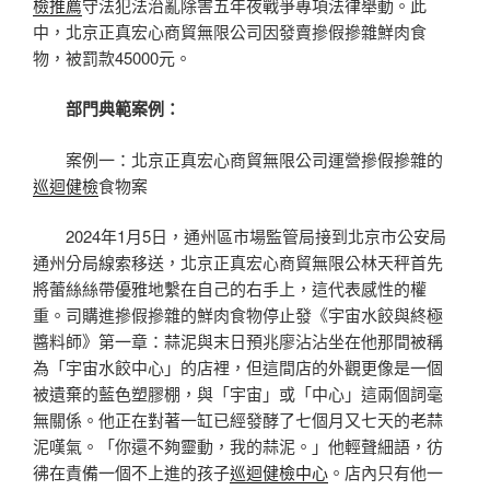
檢推薦
守法犯法治亂除害五年夜戰爭專項法律舉動。此
中，北京正真宏心商貿無限公司因發賣摻假摻雜鮮肉食
物，被罰款45000元。
部門典範案例：
案例一：北京正真宏心商貿無限公司運營摻假摻雜的
巡迴健檢
食物案
2024年1月5日，通州區市場監管局接到北京市公安局
通州分局線索移送，北京正真宏心商貿無限公林天秤首先
將蕾絲絲帶優雅地繫在自己的右手上，這代表感性的權
重。司購進摻假摻雜的鮮肉食物停止發《宇宙水餃與終極
醬料師》第一章：蒜泥與末日預兆廖沾沾坐在他那間被稱
為「宇宙水餃中心」的店裡，但這間店的外觀更像是一個
被遺棄的藍色塑膠棚，與「宇宙」或「中心」這兩個詞毫
無關係。他正在對著一缸已經發酵了七個月又七天的老蒜
泥嘆氣。「你還不夠靈動，我的蒜泥。」他輕聲細語，彷
彿在責備一個不上進的孩子
巡迴健檢中心
。店內只有他一