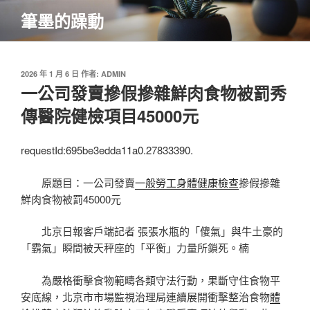
跳
筆墨的躁動
至
主
要
內
發
2026 年 1 月 6 日
作者:
ADMIN
佈
一公司發賣摻假摻雜鮮肉食物被罰秀
容
於
傳醫院健檢項目45000元
requestId:695be3edda11a0.27833390.
原題目：一公司發賣
一般勞工身體健康檢查
摻假摻雜
鮮肉食物被罰45000元
北京日報客戶端記者 張張水瓶的「傻氣」與牛土豪的
「霸氣」瞬間被天秤座的「平衡」力量所鎖死。楠
為嚴格衝擊食物範疇各類守法行動，果斷守住食物平
安底線，北京市市場監視治理局連續展開衝擊整治食物
體