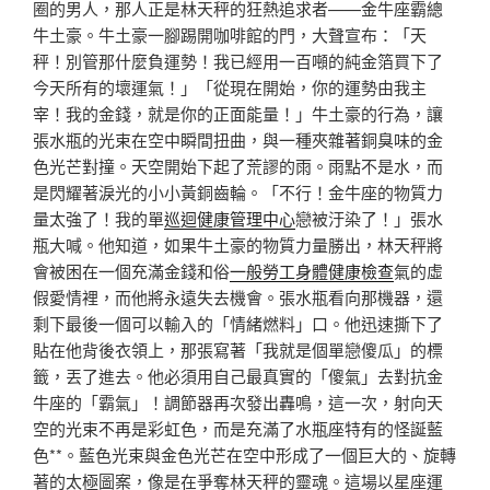
圈的男人，那人正是林天秤的狂熱追求者——金牛座霸總
牛土豪。牛土豪一腳踢開咖啡館的門，大聲宣布：「天
秤！別管那什麼負運勢！我已經用一百噸的純金箔買下了
今天所有的壞運氣！」「從現在開始，你的運勢由我主
宰！我的金錢，就是你的正面能量！」牛土豪的行為，讓
張水瓶的光束在空中瞬間扭曲，與一種夾雜著銅臭味的金
色光芒對撞。天空開始下起了荒謬的雨。雨點不是水，而
是閃耀著淚光的小小黃銅齒輪。「不行！金牛座的物質力
量太強了！我的單
巡迴健康管理中心
戀被汙染了！」張水
瓶大喊。他知道，如果牛土豪的物質力量勝出，林天秤將
會被困在一個充滿金錢和俗
一般勞工身體健康檢查
氣的虛
假愛情裡，而他將永遠失去機會。張水瓶看向那機器，還
剩下最後一個可以輸入的「情緒燃料」口。他迅速撕下了
貼在他背後衣領上，那張寫著「我就是個單戀傻瓜」的標
籤，丟了進去。他必須用自己最真實的「傻氣」去對抗金
牛座的「霸氣」！調節器再次發出轟鳴，這一次，射向天
空的光束不再是彩虹色，而是充滿了水瓶座特有的怪誕藍
色**。藍色光束與金色光芒在空中形成了一個巨大的、旋轉
著的太極圖案，像是在爭奪林天秤的靈魂。這場以星座運