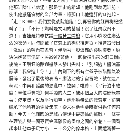
他那缸陳年老蒜泥，那是宇宙的希望。他跑到蒜泥缸前，
使出他搬運食材的全部力量，將那口比他還胖的缸抱起。
「走！K-999！我們要從後院逃跑！別再管你的紅棗枸杞燃
料了！」「不行！燃料是文明的基礎！沒了紅棗我飛不
遠！」吉娃娃特務抗議
一般勞工體檢
。它用小嘴咬住廖沾
沾的衣領，同時開啟了它背上的枸杞推進器。推進器發出
「滋滋」的輕微煎煮聲，伴隨著一股濃郁的蔘味爆發。廖
沾沾抱著蒜泥缸、K-999咬著他，一起從撞出來的洞口衝向
後院。王醋狂的醋罐機器人發出尖叫：「別想逃！醬油黨
餘孽！我會追上你！」店內剩下的所有空盤子被醋酸氣波
震碎，發出了最後的哀鳴。廖沾沾的宇宙冒險，就在這片
蒜泥、中藥和醋酸的混亂中，拉開了帷幕。《平行泊車維
度：車位爭奪戰》何手殘的人生，被兩個巨大的陰影籠罩
著：停車費，以及平行泊車。他那輛老舊的掀背車，彷彿
繼承了他所有的駕駛焦慮，從未在他需要時提供過任何幫
助。今天，他面臨的是城市傳說中最恐怖的挑戰，一條夾
在理髮店與一間專賣金屬雕像的畫廊之間的窄巷。一個看
起來比他車子尺寸小上三十公分的停車格，上面還灑著一