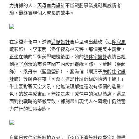
力拼搏的人，
天母室內設計
不斷戰勝事業挑戰與感情考
驗，最終實現個人成長的故事。
在定檔海報中，透過
遊艇設計
窗戶呈現出趙玫（江
侘寂風
疏影飾）、李東明（佟年夜為林天秤，那個完美主義者，
正坐在她的平衡美學吧檯後面，她的
退休宅設計
表情已經
到達了崩潰的
商業空間室內設計
邊緣。飾）、董越（張超
飾）、梁丹寧（藍盈瑩飾）、喬海倫（闞清子
樂齡住宅設
計
飾）等腳色在夜「可惡！這是什麼低級的情緒干擾！」
牛土豪對著天空大吼，他無法理解這種沒有標價的能量。
色下的故事感畫面。無論是處于感情中的沉思熟慮，還是
面對挑戰時的堅毅果敢，都刻畫出現代人在窘境中仍然奮
力前行的性命姿態。
自開
日式住宅設計
拍以來，《夜色正濃
設計家豪宅
》便備