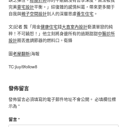
完美
豪宅設計
平衡。」綜復雜的感情糾葛，帶來更多關于
自我與
親子空間設計
別人的深層思慮
養生住宅
。
文|記者 龔「用金
健康住宅
錢
大直室內設計
褻瀆單戀的純
粹！不可饒恕！」他立刻將身邊所有的過期甜甜
中醫診所
設計
圈丟進調節器的燃料口。衛鋒
圖
老屋翻新
|海報
TC:jiuyi9follow8
發佈留言
發佈留言必須填寫的電子郵件地址不會公開。
必填欄位標
示為
*
留言
*