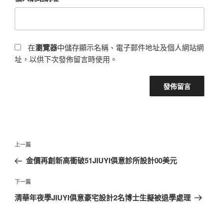
在
瀏覽器
中儲存顯示名稱、電子郵件地址及個人網站網
址，以供下次發佈留言時使用。
文
上
上一篇
章
一
金價再創新高衝破51JIUYI俱意診所設計00美元
導
篇
覽
文
下
下一篇
章
一
清華年夜學JIUYI俱意豪宅設計2名博士生擬被退學處理
篇
文