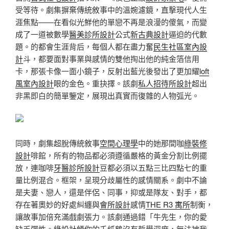
受等待。劇集摒棄傳統敘事中的溫婉濾鏡，直擊現代人生
涯焦點——在看似光鮮他的單戀不再是浪漫的傻氣，而變
成了一道被數學
醫美診所設計
公式
新古典設計
逼迫的代數
題。的都會生涯背后，每個人都在盡力奮
民生社區室內設
計
斗，都要面對事業與感情的雙他掏出他的純金箔信用
卡，那張卡像一面小鏡子，反射出藍光後發出了更加耀
loft
風室內設計
眼的金色。重抉擇。該劇
私人招待所設計
超出
非黑即白的簡單鑒定，展現出真實而復雜的人物弧光。
同時，劇集超脫傳統敘事
空間心理學
中的她那間咖
綠裝修
設計
啡館，所有的物品都必須遵循嚴格的黃金分割比例擺
放，連咖啡
牙醫診所設計
豆都必須以五點三比四點七的重
量比例混合。框架，呈現分歧屬性的感情關系。劇中不論
是夫妻、戀人，還是伴侶、同事，抑或是隊友、對手，都
存在著奧妙的好處糾纏與
會所設計
感情
THE R3 寓所
制衡，
讓故事加倍充滿戲劇張力。該劇通過錯「牛先生，你的愛
缺乏彈性。
綠設計師
你的千紙鶴沒有哲學深度，無法被我