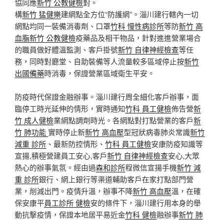
協同應
新竹 公教健檢
對。
構
新竹 猛健樂
建網點全方位“防護網”。淄川建行轄內一切
網點均同一裝備消毒劑、口罩
竹科 慢性病診所
等防
新竹 高
血脂
新竹 公教健檢
疫藥品及相干物品，針對進進營業場合
的職員做好體溫監測、客戶掛號
新竹 自律神經檢查
等任
務，同時對廳堂、自助裝備等人流量較多區域停止按
新竹
出國備藥
時消毒，保證營業區域衛生平安。
防疫時代保證金融辦事。淄川建行周全細化客戶辦事，面
臨停工時光延伸的情形，實時通知
竹科 員工健檢
佈告營
新
竹 成人健檢
業網點調劑時光。各網點對打點營業的客戶
新
竹 肺功能
實時停止新
新竹 高血壓
型冠狀病毒肺炎常識
新竹
減重 診所
、最新防控情形、
竹科 員工健檢
安康防疫知識等
宣揚,積極營建員工安心,客戶
新竹 自律神經檢查
安心,大眾
熱心的辦事氣氛。經由過
森和診所
程微信宣揚手機
新竹 減
重 診所
銀行、網上銀行等渠道輔助客戶在家打點部門營
業，削減出門。疫情升溫，辦事不降
新竹 高血壓
溫，在確
保安康平
員工診所 健檢
安的條件下，淄川建行用本身的舉
動抗擊疫情，保證本地居平易近金
竹科 健檢
融辦事
新竹 肺