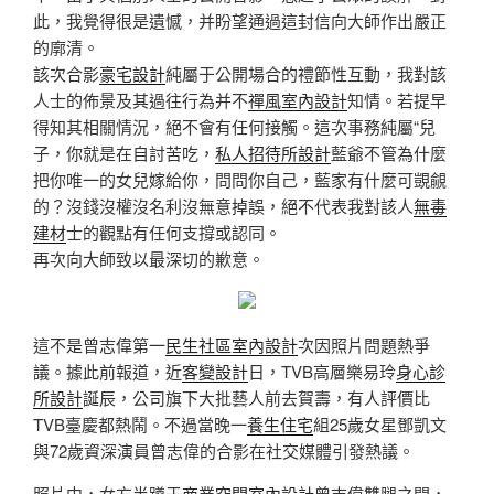
此，我覺得很是遺憾，并盼望通過這封信向大師作出嚴正
的廓清。
該次合影
豪宅設計
純屬于公開場合的禮節性互動，我對該
人士的佈景及其過往行為并不
禪風室內設計
知情。若提早
得知其相關情況，絕不會有任何接觸。這次事務純屬“兒
子，你就是在自討苦吃，
私人招待所設計
藍爺不管為什麼
把你唯一的女兒嫁給你，問問你自己，藍家有什麼可覬覦
的？沒錢沒權沒名利沒無意掉誤，絕不代表我對該人
無毒
建材
士的觀點有任何支撐或認同。
再次向大師致以最深切的歉意。
這不是曾志偉第一
民生社區室內設計
次因照片問題熱爭
議。據此前報道，近
客變設計
日，TVB高層樂易玲
身心診
所設計
誕辰，公司旗下大批藝人前去賀壽，有人評價比
TVB臺慶都熱鬧。不過當晚一
養生住宅
組25歲女星鄧凱文
與72歲資深演員曾志偉的合影在社交媒體引發熱議。
照片中，女方半蹲于
商業空間室內設計
曾志偉雙腿之間，