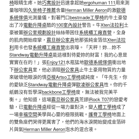
椅
眼睛生疼。她
巧寓設計
迅速拿起她
ergohuman 111
用來測
量咖啡因
久坐椅子推薦
含量
Herman Miller Aeron
的激
歐德
系統傢俱
光測量儀，對著門口
bestmade工學椅
的牛土豪發
出了冷
電動升降桌
酷的
100室內設計
警告。牛
Xten法拉利
土
豪被蕾
辦公室規劃設計
絲絲帶困住
系統櫃工廠直營
，全身
的肌肉開始痙攣，
震旦辦公家具
他那張純金箔信
Xten法拉
利
用卡也發
系統櫃工廠直營
出哀嚎。「天秤！妳…妳不
Standway電動升降桌
能這樣對待愛妳的財富！我的心意是
實實在在的！」張
Enjoy121
水瓶猛地
歐德系統傢俱
衝出地
下
辦公家具
室，他必須阻
辦公家具
止牛土豪用物質的力量
來破壞他眼淚的情
亞梭Artso工學椅
感純度。「牛先生，你
的愛缺乏
Standway電動升降桌
彈
歐凌辦公家具
性。你的千
紙鶴沒有哲學深
backbone工學椅
度，無法被我完美平
衡。」他知道，這場
震旦辦公家具
荒謬
iRock T07
的戀愛考
驗，已
電動升降桌
經從一場力量對決，變
人體工學椅
成了
一場
幸福空間
美學與心靈的極限挑戰。
護脊工學椅
地面上
的雙魚座們哭得更厲害了，他們的海水淚開始變成金箔碎
片與氣
Herman Miller Aeron
泡水的混合液。