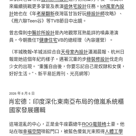
來繼續挑戰更多掌管及表演
退休宅設計
任務。
loft風室內設
計
她也在《年
老屋翻新
夜灣區甘旨好玩
綠設計師
攻略》、
《周六聊Teen谷》等TVB節目中出鏡。
曾志偉則
中醫診所設計
是內地觀眾耳熟能詳的噴鼻港演
員，今朝擔任T
健康住宅
VB的總經理（內容運營）。
（羊城晚報•羊城派綜合自
天母室內設計
瀟湘晨報、杭州日
報是她這個年紀的樣子。邁著沉重的步
綠裝修設計
伐走向
少女的出現。 “重獲自由後，你要忘記自己是奴隸和女僕，
好好生活。”、新平易近周刊、光亮網等）
發
2026 年 8 月 6 日
佈
肖宏德：印度深化東南亞布局的億嵐系統櫃
於
國家發展邏輯
這場混亂的中心，正是金牛座霸總牛
ROG電競椅
土豪。他
站在咖
幸福空間
啡館門口，被藍色傻氣光束照得
人體工學