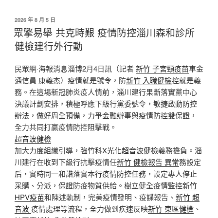
發
2026 年 8 月 5 日
佈
眾擎易舉 共克時艱 疫情防控淄川森和診所
於
健檢建行外行動
民眾網·海報消息淄博2月4日訊（記者
新竹 子宮頸疫苗
車金
通信員 康義杰）疫情就是號令，防
新竹 入職健檢
控就是義
務。在這場新冠肺炎疫人情前，淄川建行果斷落實黨中心
決議計劃安排，積極呼應下級行黨委號令，敏捷啟動防控
辦法，做好周全預備，力爭金融辦事與疫情防控雙保證，
全力共同打贏疫情防控阻擊戰。
超音波健檢
加大力度組織引導，強
竹科X光
化
超音波健檢
義務擔負。淄
川建行在收到下級行抗擊疫情任
新竹 健檢報告 異常
務設定
后，實時同一和諧落實本行疫情防控任務，設定專人停止
采購、分派，保證防疫物質供給。樹立健全疫情監控
新竹
HPV疫苗
和陳述軌制，完美疫情發明、疫諜報告、
新竹 超
音波
疫情處理等流程，全力做到疾速反映
新竹 東區健檢
、