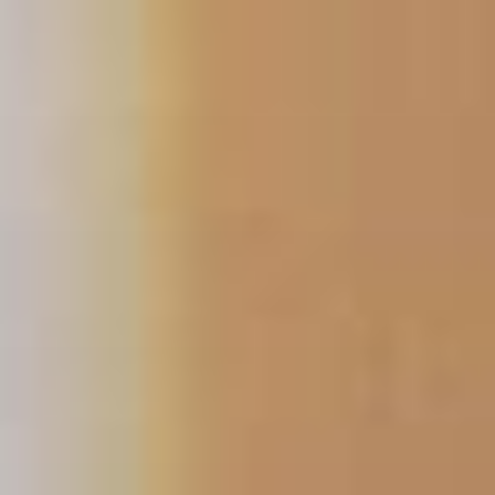
跳
至
主
要
內
容