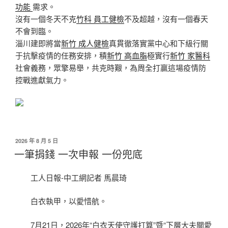
功能
需求。
沒有一個冬天不克
竹科 員工健檢
不及超越，沒有一個春天
不會到臨。
淄川建即將當
新竹 成人健檢
真貫徹落實黨中心和下級行關
于抗擊疫情的任務安排，積
新竹 高血脂
極實行
新竹 家醫科
社會義務，眾擎易舉，共克時艱，為周全打贏這場疫情防
控戰進獻氣力。
發
2026 年 8 月 5 日
佈
一筆捐錢 一次申報 一份兜底
於
工人日報-中工網記者 馬晨琦
白衣執甲，以愛惜航。
7月21日，2026年“白衣天使守護打算”暨“下層大夫關愛