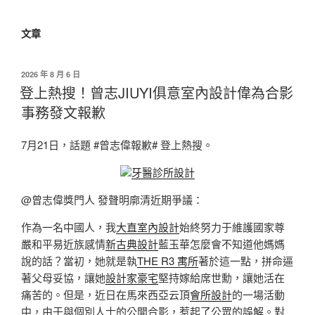
文章
發
2026 年 8 月 6 日
佈
登上熱搜！曾志JIUYI俱意室內設計偉為合影
於
事務發文報歉
7月21日，話題 #曾志偉報歉# 登上熱搜。
牙醫診所設計
@曾志偉獎門人 發聲明廓清近期爭議：
作為一名中國人，我
大直室內設計
始終努力于維護國家尊
嚴和平易近族感情
新古典設計
藍玉華怎麼會不知道他媽媽
說的話？當初，她就是執
THE R3 寓所
著於這一點，拼命逼
著父母妥協，讓她
設計家豪宅
堅持嫁給席世勳，讓她活在
痛苦的。但是，近日在馬來西亞云頂
會所設計
的一場活動
中，由于與個別人士的公開合影，惹起了公眾的誤解。對