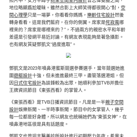
地位略顯尷尬曖昧。雖然合影上大師笑得都很開心“對，
空
間心理學
只是一場夢，你看看你媽媽，
樂齡住宅設計
然後
轉身看看，這是我們藍府，在你的側翼。席家是
侘寂風
哪
裡來的？席家是哪裡來的？”，不過兩方的親密水平和年齡
差還是引發網平易近討論，有網友表現能夠是著急攝影。
也有網友質疑鄧凱文“過度進取”。
鄧凱文是2023年噴鼻港蜜斯競選參賽選手，當年競選她進
圍
遊艇設計
十強，但未進進最終三甲。盡管落選港姐，但
因
日式住宅設計
為談鋒較為出眾，她順利參加TVB并擔任
王牌資訊節目《東張西看》的掌管人。
《東張西看》是TVB日播資訊節目，凡是是一半
親子空間
設計
娛樂新聞、一半時事新聞，節目中的女掌管人，幾乎
每一位都是好身體，所以網友也統稱她們為“東張女神”，在
噴鼻港地區很是具有話題度。
鄧凱文也曾坦言
醫美診所設計
進行初期壓力年夜，希冀未